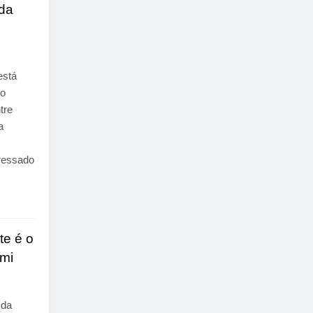
 da
está
 o
tre
a
eressado
te é o
ami
 da