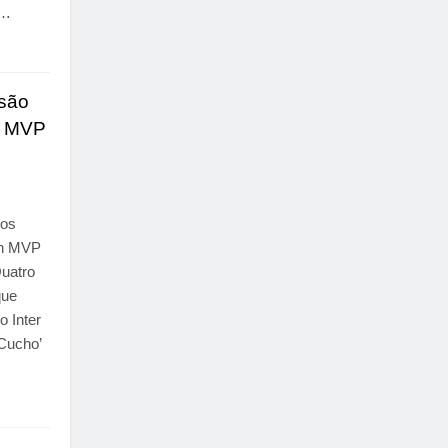
,…
 são
o MVP
 os
an MVP
Quatro
que
o Inter
Cucho’