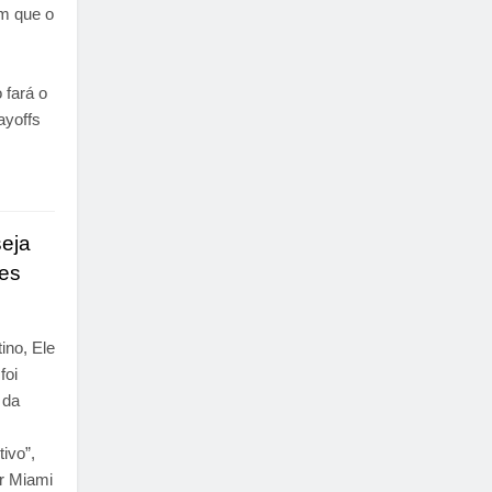
m que o
 fará o
ayoffs
seja
bes
ino, Ele
foi
 da
tivo”,
er Miami