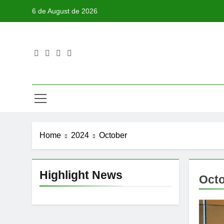
Skip
6 de August de 2026
to
content
Home
2024
October
Highlight News
Octo