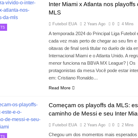
Inter Miami x Atlanta nos playoffs
MLS
Futebol EUA
2 Years Ago
0
4 Mins
TS
A temporada 2024 do Principal Liga Futebol 
cada vez mais perto de chegar ao seu fim e
oitavas de final será titular no duelo de ida en
Internacional Miami e o Atlanta Unido. A regr
menor funciona na BBVA MX League? | Os
protagonistas da mesa Você pode estar int
em: Cristiano Ronaldo…
Read More
Começam os playoffs da MLS: es
caminho de Messi e seu Inter Mi
Futebol EUA
2 Years Ago
0
2 Mins
Chegou um dos momentos mais esperados
TS