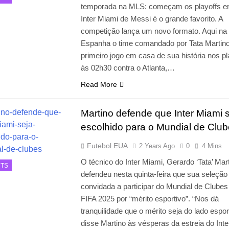
temporada na MLS: começam os playoffs e
Inter Miami de Messi é o grande favorito. A
competição lança um novo formato. Aqui na
Espanha o time comandado por Tata Martino
primeiro jogo em casa de sua história nos pl
às 02h30 contra o Atlanta,…
Read More
Martino defende que Inter Miami 
escolhido para o Mundial de Clu
Futebol EUA
2 Years Ago
0
4 Mins
O técnico do Inter Miami, Gerardo ‘Tata’ Mart
TS
defendeu nesta quinta-feira que sua seleção 
convidada a participar do Mundial de Clubes
FIFA 2025 por “mérito esportivo”. “Nos dá
tranquilidade que o mérito seja do lado espor
disse Martino às vésperas da estreia do Int