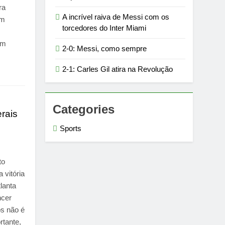
ra
A incrível raiva de Messi com os
em
torcedores do Inter Miami
om
2-0: Messi, como sempre
2-1: Carles Gil atira na Revolução
Categories
erais
Sports
to
a vitória
lanta
ncer
ós não é
tante,