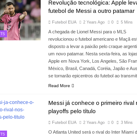
Revolução tecnológica: Apple lev
futebol de Messi a outro patamar
Futebol EUA
2 Years Ago
0
5 Mins
A chegada de Lionel Messi para o MLS
TS
revolucionou o futebol americano e Maçã es
disposto a levar a paixão pelo craque argent
um novo patamar. Nesta sexta-feira, as loja
Apple em Nova York, Los Angeles, São Fran
México, Brasil, Canadá, Coréia, Japão e Aust
se tornarão epicentros do futebol ao transmi
Read More
Messi já conhece o primeiro rival
playoffs pelo título
Futebol EUA
2 Years Ago
0
3 Mins
O Atlanta United será o rival do Inter Miami 
TS