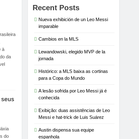
Recent Posts
Nueva exhibición de un Leo Messi
imparable
rasileira
Cambios en la MLS
e à
Lewandowski, elegido MVP de la
do da
jornada
vel
Histórico: a MLS baixa as cortinas
para a Copa do Mundo
A lesão sofrida por Leo Messi já é
conhecida
m seus
Exibição: duas assistências de Leo
Messi e hat-trick de Luis Suárez
láxia
Austin dispensa sua equipe
as do
espanhola