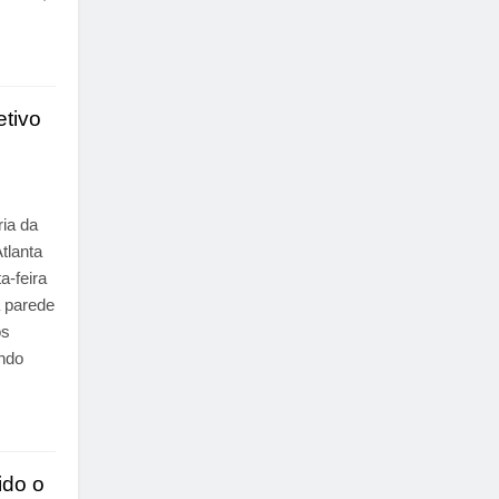
etivo
ria da
tlanta
a-feira
a parede
os
ndo
ido o