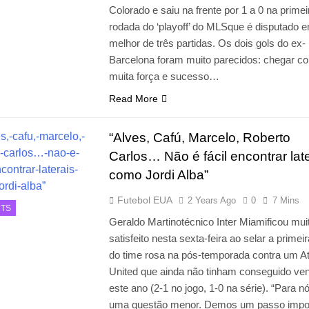
Colorado e saiu na frente por 1 a 0 na primei
rodada do ‘playoff’ do MLSque é disputado 
melhor de três partidas. Os dois gols do ex-
Barcelona foram muito parecidos: chegar c
muita força e sucesso…
Read More
“Alves, Cafú, Marcelo, Roberto
Carlos… Não é fácil encontrar lat
como Jordi Alba”
Futebol EUA
2 Years Ago
0
7 Mins
TS
Geraldo Martinotécnico Inter Miamificou mui
satisfeito nesta sexta-feira ao selar a primeir
do time rosa na pós-temporada contra um At
United que ainda não tinham conseguido ve
este ano (2-1 no jogo, 1-0 na série). “Para n
uma questão menor. Demos um passo impor