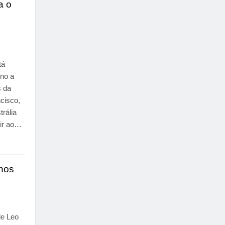
a o
tá
ino a
s da
cisco,
rália
tir ao…
 nos
de Leo