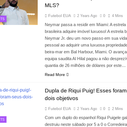
MLS?
Futebol EUA
2 Years Ago
0
4 Mins
TS
Neymar passa a residir em Miami: A estrela
brasileira adquire imóvel luxuoso! A estrela b
Neymar Jr. deu um novo passo em sua vida
pessoal ao adquirir uma luxuosa propriedad
beira-mar em Bal Harbour, Miami. O avança
equipa saudita Al Hilal pagou a não desprezí
quantia de 26 milhões de dólares por este…
Read More
Dupla de Riqui Puig! Esses fora
dois objetivos
Futebol EUA
2 Years Ago
0
2 Mins
Com um duplo do espanhol Riqui Puigele ga
TS
destruiu neste sábado por 5 a 0 o Corredeir