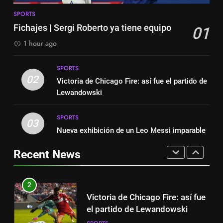
A lesão sofrida por Leo Messi já
8
é conhecida
SPORTS
Exibição: duas assistências de
SPORTS
Fichajes | Sergi Roberto ya tiene equipo
01
Leo Messi e hat-trick de Luis
Suárez
1 hour ago
SPORTS
8
Exibição: duas assistências de
SPORTS
1
Leo Messi e hat-trick de Luis
02
Victoria de Chicago Fire: así fue el partido de
Fichajes | Sergi Roberto ya tiene
Suárez
SPORTS
Lewandowski
equipo
SPORTS
SPORTS
1
03
Nueva exhibición de un Leo Messi imparable
Fichajes | Sergi Roberto ya tiene
2
equipo
Victoria de Chicago Fire: así fue
Recent News
SPORTS
el partido de Lewandowski
SPORTS
2
Victoria de Chicago Fire: así fue
3
el partido de Lewandowski
Nueva exhibición de un Leo