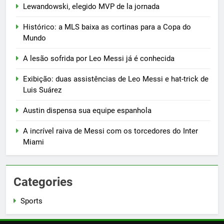
Lewandowski, elegido MVP de la jornada
6
Histórico: a MLS baixa as cortinas para a Copa do
Histórico: a MLS baixa as
Mundo
cortinas para a Copa do Mundo
SPORTS
A lesão sofrida por Leo Messi já é conhecida
Exibição: duas assistências de Leo Messi e hat-trick de
7
Luis Suárez
A lesão sofrida por Leo Messi já
é conhecida
Austin dispensa sua equipe espanhola
SPORTS
A incrível raiva de Messi com os torcedores do Inter
Miami
8
Exibição: duas assistências de
Leo Messi e hat-trick de Luis
Categories
Suárez
SPORTS
Sports
1