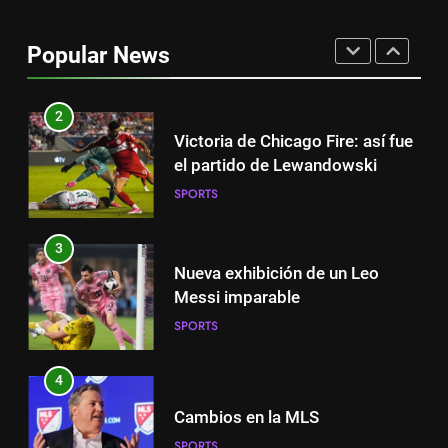
Fichajes | Sergi Roberto ya tiene
equipo
Popular News
SPORTS
2
Victoria de Chicago Fire: así fue
el partido de Lewandowski
SPORTS
3
Nueva exhibición de un Leo
Messi imparable
SPORTS
4
Cambios en la MLS
SPORTS