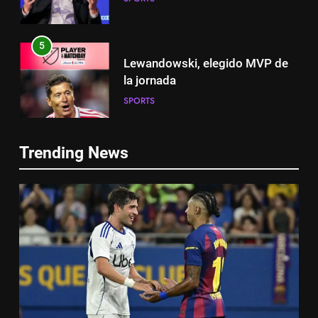
5
Lewandowski, elegido MVP de
la jornada
SPORTS
5
Lewandowski, elegido MVP de
6
la jornada
Trending News
Histórico: a MLS baixa as
SPORTS
cortinas para a Copa do Mundo
SPORTS
6
Histórico: a MLS baixa as
7
cortinas para a Copa do Mundo
A lesão sofrida por Leo Messi já
SPORTS
é conhecida
SPORTS
7