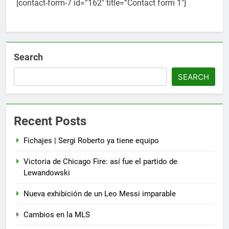
[contact-form-7 id=”162″ title=”Contact form 1″]
Search
SEARCH
Recent Posts
Fichajes | Sergi Roberto ya tiene equipo
Victoria de Chicago Fire: así fue el partido de
Lewandowski
5
Lewandowski, elegido MVP de
Nueva exhibición de un Leo Messi imparable
la jornada
Cambios en la MLS
SPORTS