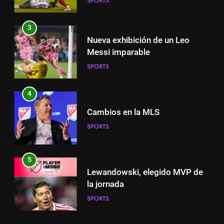
SPORTS
Messi imparable
SPORTS
3
Nueva exhibición de un Leo
4
Messi imparable
Cambios en la MLS
SPORTS
SPORTS
4
Cambios en la MLS
5
Lewandowski, elegido MVP de
SPORTS
la jornada
SPORTS
5
Lewandowski, elegido MVP de
6
la jornada
Histórico: a MLS baixa as
SPORTS
cortinas para a Copa do Mundo
SPORTS