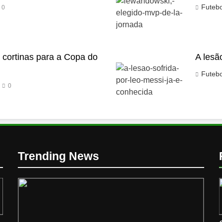
Futeb
0
s cortinas para a Copa do
A lesã
Futeb
0
Trending News