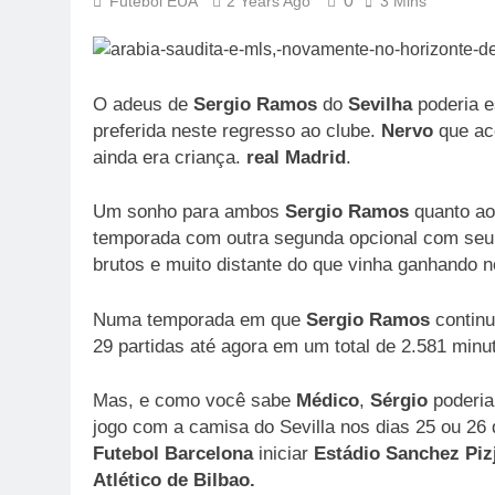
0
Futebol EUA
2 Years Ago
3 Mins
O adeus de
Sergio Ramos
do
Sevilha
poderia e
preferida neste regresso ao clube.
Nervo
que aco
ainda era criança.
real Madrid
.
Um sonho para ambos
Sergio Ramos
quanto ao 
temporada com outra segunda opcional com seu
brutos e muito distante do que vinha ganhando 
Numa temporada em que
Sergio Ramos
continu
29 partidas até agora em um total de 2.581 minut
Mas, e como você sabe
Médico
,
Sérgio
poderia
jogo com a camisa do Sevilla nos dias 25 ou 26 
Futebol Barcelona
iniciar
Estádio Sanchez Piz
Atlético de Bilbao.