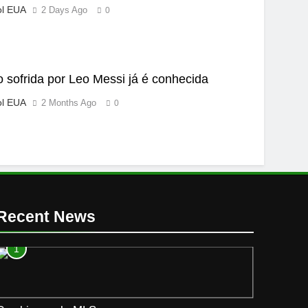
ol EUA
2 Days Ago
0
o sofrida por Leo Messi já é conhecida
ol EUA
2 Months Ago
0
Recent News
1