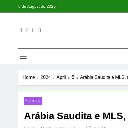
Skip
6 de August de 2026
to
content
Home
2024
April
5
Arábia Saudita e MLS,
SPORTS
Arábia Saudita e MLS