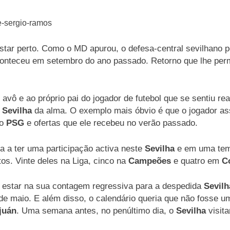
star perto. Como o MD apurou, o defesa-central sevilhano p
nteceu em setembro do ano passado. Retorno que lhe permit
avô e ao próprio pai do jogador de futebol que se sentiu 
Sevilha
da alma. O exemplo mais óbvio é que o jogador as
no
PSG
e ofertas que ele recebeu no verão passado.
a a ter uma participação activa neste
Sevilha
e em uma temp
os. Vinte deles na Liga, cinco na
Campeões
e quatro em
Co
 estar na sua contagem regressiva para a despedida
Sevilh
de maio. E além disso, o calendário queria que não fosse u
juán
. Uma semana antes, no penúltimo dia, o
Sevilha
visita