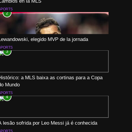
Cambios en la MLS
SPORTS
2
Lewandowski, elegido MVP de la jornada
SPORTS
3
Histórico: a MLS baixa as cortinas para a Copa
do Mundo
SPORTS
4
A lesão sofrida por Leo Messi já é conhecida
SPORTS