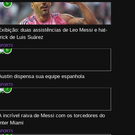
5
Exibição: duas assistências de Leo Messi e hat-
trick de Luis Suárez
SPORTS
6
Austin dispensa sua equipe espanhola
SPORTS
7
A incrível raiva de Messi com os torcedores do
Inter Miami
SPORTS