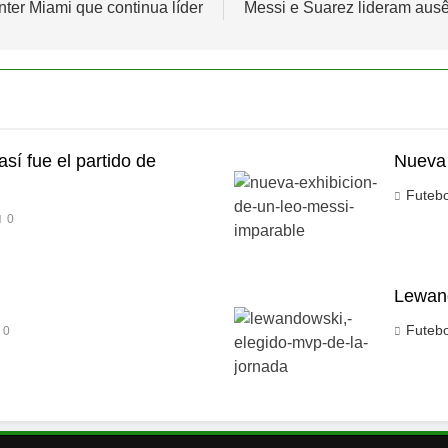
nter Miami que continua líder
Messi e Suarez lideram aus
así fue el partido de
Nueva 
Futeb
0
Lewand
Futeb
0