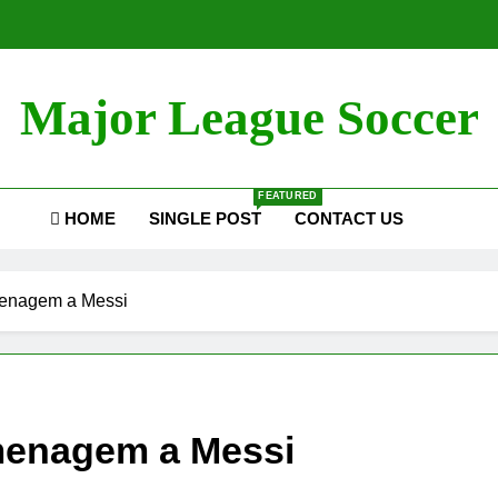
Major League Soccer
FEATURED
HOME
SINGLE POST
CONTACT US
menagem a Messi
omenagem a Messi