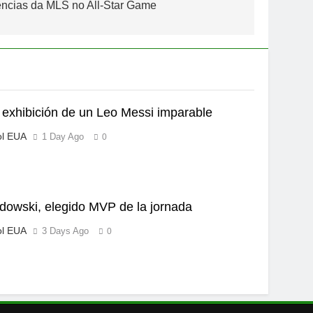
ências da MLS no All-Star Game
exhibición de un Leo Messi imparable
ol EUA
1 Day Ago
0
owski, elegido MVP de la jornada
ol EUA
3 Days Ago
0