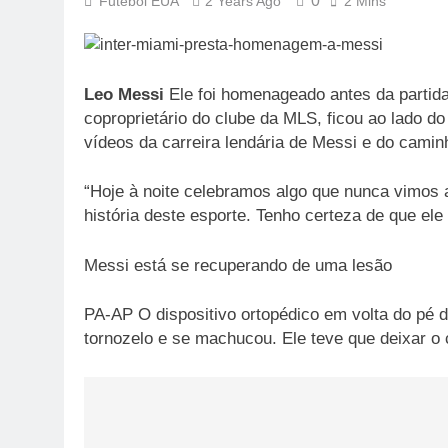
0
Futebol EUA
2 Years Ago
2 Mins
Leo Messi
Ele foi homenageado antes da partid
coproprietário do clube da MLS, ficou ao lado do
vídeos da carreira lendária de Messi e do camin
“Hoje à noite celebramos algo que nunca vimos 
história deste esporte. Tenho certeza de que el
Messi está se recuperando de uma lesão
PA-AP O dispositivo ortopédico em volta do pé 
tornozelo e se machucou. Ele teve que deixar o
Post