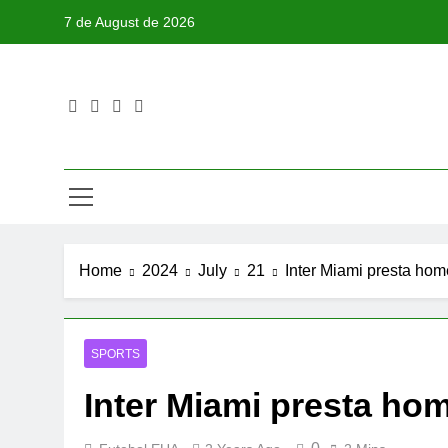
Skip
7 de August de 2026
to
content
Home
2024
July
21
Inter Miami presta ho
SPORTS
Inter Miami presta h