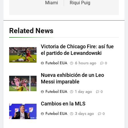
Miami
Riqui Puig
5
Histórico: a MLS baixa as
cortinas para a Copa do Mundo
Related News
SPORTS
Victoria de Chicago Fire: así fue
6
el partido de Lewandowski
A lesão sofrida por Leo Messi já
Futebol EUA
6 hours ago
0
é conhecida
SPORTS
Nueva exhibición de un Leo
Messi imparable
7
Futebol EUA
1 day ago
0
Exibição: duas assistências de
Leo Messi e hat-trick de Luis
Cambios en la MLS
Suárez
SPORTS
Futebol EUA
3 days ago
0
8