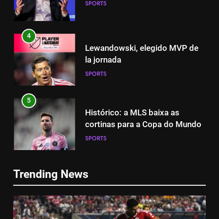
SPORTS
4
Lewandowski, elegido MVP de
la jornada
SPORTS
5
Histórico: a MLS baixa as
cortinas para a Copa do Mundo
SPORTS
5
Histórico: a MLS baixa as
6
Trending News
cortinas para a Copa do Mundo
A lesão sofrida por Leo Messi já
SPORTS
é conhecida
SPORTS
6