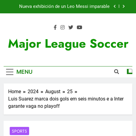
Skip
Nueva exhibición de un Leo Messi imparable
to
content
Cambios en la MLS
Lewandowski, elegido MVP de la jornada
Major League Soccer
Victoria de Chicago Fire: así fue el partido de
Lewandowski
Nueva exhibición de un Leo Messi imparable
MENU
Cambios en la MLS
Lewandowski, elegido MVP de la jornada
Home
2024
August
25
Luis Suarez marca dois gols em seis minutos e a Inter
garante vaga no playoff
SPORTS