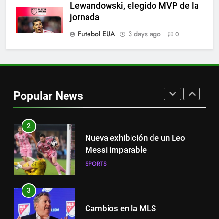
Lewandowski, elegido MVP de la
Austin dispensa sua equipe
jornada
espanhola
Futebol EUA
3 days ago
0
SPORTS
1
Victoria de Chicago Fire: así fue
el partido de Lewandowski
Popular News
SPORTS
2
Nueva exhibición de un Leo
Messi imparable
SPORTS
3
Cambios en la MLS