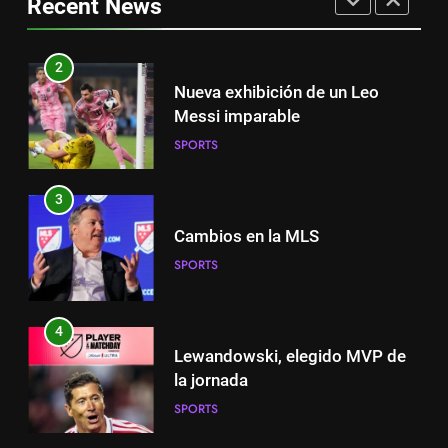
Recent News
SPORTS
Messi imparable
SPORTS
2
Nueva exhibición de un Leo
3
Messi imparable
Cambios en la MLS
SPORTS
SPORTS
3
4
Cambios en la MLS
Lewandowski, elegido MVP de
SPORTS
la jornada
SPORTS
4
Lewandowski, elegido MVP de
5
la jornada
Histórico: a MLS baixa as
SPORTS
cortinas para a Copa do Mundo
SPORTS