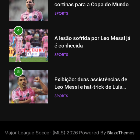
4
cortinas para a Copa do Mundo
A lesão sofrida por Leo Messi já
SPORTS
é conhecida
SPORTS
4
A lesão sofrida por Leo Messi já
5
é conhecida
Exibição: duas assistências de
SPORTS
Leo Messi e hat-trick de Luis
Suárez
SPORTS
5
Exibição: duas assistências de
6
Leo Messi e hat-trick de Luis
Austin dispensa sua equipe
Suárez
SPORTS
espanhola
SPORTS
6
Austin dispensa sua equipe
7
espanhola
A incrível raiva de Messi com os
Major League Soccer (MLS) 2026 Powered By
.
BlazeThemes
SPORTS
torcedores do Inter Miami