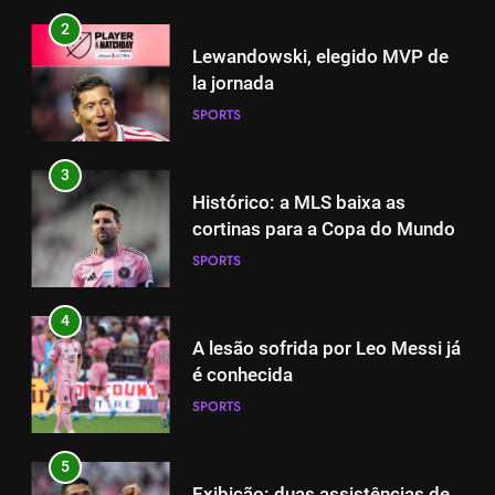
2
Lewandowski, elegido MVP de
la jornada
SPORTS
3
Histórico: a MLS baixa as
cortinas para a Copa do Mundo
SPORTS
4
A lesão sofrida por Leo Messi já
é conhecida
SPORTS
5
Exibição: duas assistências de