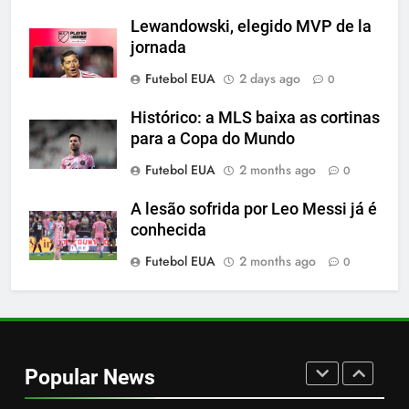
SPORTS
Lewandowski, elegido MVP de la
jornada
7
Futebol EUA
2 days ago
0
A incrível raiva de Messi com os
torcedores do Inter Miami
Histórico: a MLS baixa as cortinas
para a Copa do Mundo
SPORTS
Futebol EUA
2 months ago
0
8
A lesão sofrida por Leo Messi já é
2-0: Messi, como sempre
conhecida
SPORTS
Futebol EUA
2 months ago
0
1
Cambios en la MLS
Popular News
SPORTS