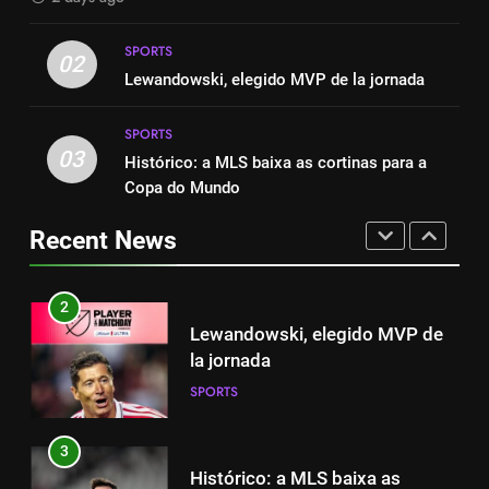
8
SPORTS
2-0: Messi, como sempre
1
02
Lewandowski, elegido MVP de la jornada
SPORTS
Cambios en la MLS
SPORTS
SPORTS
03
Histórico: a MLS baixa as cortinas para a
1
Copa do Mundo
Cambios en la MLS
2
Lewandowski, elegido MVP de
Recent News
SPORTS
la jornada
SPORTS
2
Lewandowski, elegido MVP de
3
la jornada
Histórico: a MLS baixa as
SPORTS
cortinas para a Copa do Mundo
SPORTS
3
Histórico: a MLS baixa as