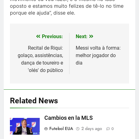
oposto e estamos muito felizes de tê-lo no time
porque ele ajuda”, disse ele.
Previous:
Next:
Post
navigation
Recital de Riqui:
Messi volta à forma:
golaço, assistências,
melhor jogador do
dança de toureiro e
dia
'olés' do público
5
Exibição: duas assistências de
Leo Messi e hat-trick de Luis
Related News
Suárez
SPORTS
Cambios en la MLS
6
Futebol EUA
2 days ago
0
Austin dispensa sua equipe
espanhola