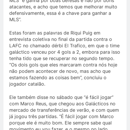
MLS “é ganha por boas defesas e não por bons
atacantes, e acho que temos que melhorar muito
defensivamente, essa é a chave para ganhar a
MLS”.
Estas foram as palavras de Riqui Puig em
entrevista coletiva no final da partida contra o
LAFC no chamado dérbi El Trafico, em que o time
galáctico venceu por 4 gols a 2, embora para isso
tenha tido que se recuperar no segundo tempo.
“Os dois gols que eles marcaram contra nós hoje
não podem acontecer de novo, mas acho que
estamos fazendo as coisas bem”, concluiu o
jogador catalão.
Ele também disse no sábado que “é fácil jogar”
com Marco Reus, que chegou aos Galácticos no
mercado de transferências de verão, e com quem
já jogou três partidas. “É fácil jogar com Marco
porque ele é muito bom. Ele sempre sabe qual
movimento eu vou fazer, e o mesmo no lado