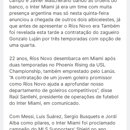
campo e Javier Mascherano dando as ordens do
banco, o Inter Miami já era um time com muita
presença argentina mas só nesta quinta-feira
anunciou a chegada de outros dois albicelestes, já
que antes de apresentar o Ríos Novo era Também
foi revelada esta tarde a contratação do zagueiro
Gonzalo Luján por três temporadas com opção de
uma quarta.
22 anos, Ríos Novo desembarca em Miami após
duas temporadas no Phoenix Rising da USL
Championship, também emprestado pelo Lanús.
“A contratação de um jovem goleiro promissor
como Ríos Novo ajuda a aprofundar nosso
departamento de goleiros competitivos”, disse
Raúl Sanllehí, presidente de operações de futebol
do Inter Miami, em comunicado.
Com Messi, Luis Suárez, Sergio Busquets e Jordi
Alba como pilares, o Inter Miami foi proclamado
campeão do MLS Supporters’ Shield no ano