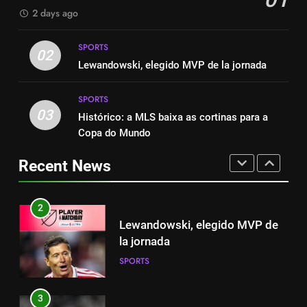
SPORTS
2 days ago
8
SPORTS
2-0: Messi, como sempre
1
02
Lewandowski, elegido MVP de la jornada
SPORTS
Cambios en la MLS
SPORTS
SPORTS
03
Histórico: a MLS baixa as cortinas para a
1
Copa do Mundo
Cambios en la MLS
2
Lewandowski, elegido MVP de
Recent News
SPORTS
la jornada
SPORTS
2
Lewandowski, elegido MVP de
3
la jornada
Histórico: a MLS baixa as
SPORTS
cortinas para a Copa do Mundo
SPORTS
3