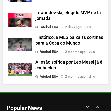
espanhola
SPORTS
Lewandowski, elegido MVP de la
jornada
7
Futebol EUA
2 days ago
0
A incrível raiva de Messi com os
torcedores do Inter Miami
Histórico: a MLS baixa as cortinas
para a Copa do Mundo
SPORTS
Futebol EUA
2 months ago
0
8
A lesão sofrida por Leo Messi já é
2-0: Messi, como sempre
conhecida
SPORTS
Futebol EUA
2 months ago
0
1
Cambios en la MLS
Popular News
SPORTS