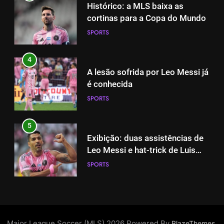
Histórico: a MLS baixa as
4
cortinas para a Copa do Mundo
A lesão sofrida por Leo Messi já
SPORTS
é conhecida
SPORTS
4
A lesão sofrida por Leo Messi já
5
é conhecida
Exibição: duas assistências de
SPORTS
Leo Messi e hat-trick de Luis
Suárez
SPORTS
5
Exibição: duas assistências de
6
Leo Messi e hat-trick de Luis
Austin dispensa sua equipe
Suárez
SPORTS
espanhola
SPORTS
6
Austin dispensa sua equipe
7
espanhola
A incrível raiva de Messi com os
Major League Soccer (MLS) 2026 Powered By
.
BlazeThemes