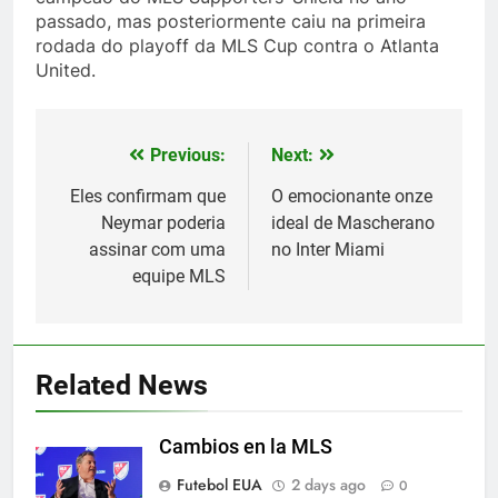
passado, mas posteriormente caiu na primeira
rodada do playoff da MLS Cup contra o Atlanta
United.
Previous:
Next:
Post
navigation
Eles confirmam que
O emocionante onze
Neymar poderia
ideal de Mascherano
assinar com uma
no Inter Miami
equipe MLS
5
Exibição: duas assistências de
Leo Messi e hat-trick de Luis
Related News
Suárez
SPORTS
Cambios en la MLS
6
Futebol EUA
2 days ago
0
Austin dispensa sua equipe