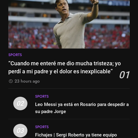
6
7
Lewandowski, elegido MVP de
Cambios en la MLS
la jornada
SPORTS
SPORTS
7
8
Lewandowski, elegido MVP de
SPORTS
Histórico: a MLS baixa as
la jornada
“Cuando me enteré me dio mucha tristeza; yo
cortinas para a Copa do Mundo
SPORTS
perdí a mi padre y el dolor es inexplicable”
01
SPORTS
23 hours ago
8
1
Histórico: a MLS baixa as
SPORTS
“Cuando me enteré me dio
cortinas para a Copa do Mundo
02
Leo Messi ya está en Rosario para despedir a
mucha tristeza; yo perdí a mi
SPORTS
su padre Jorge
padre y el dolor es inexplicable”
SPORTS
SPORTS
1
03
2
Fichajes | Sergi Roberto ya tiene equipo
“Cuando me enteré me dio