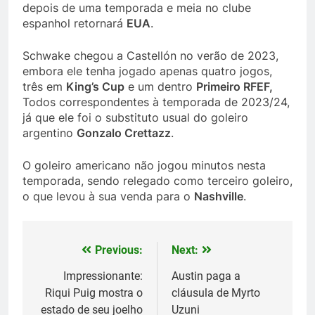
depois de uma temporada e meia no clube
espanhol retornará
EUA
.
Schwake chegou a Castellón no verão de 2023,
embora ele tenha jogado apenas quatro jogos,
três em
King’s Cup
e um dentro
Primeiro RFEF,
Todos correspondentes à temporada de 2023/24,
já que ele foi o substituto usual do goleiro
argentino
Gonzalo Crettazz
.
O goleiro americano não jogou minutos nesta
temporada, sendo relegado como terceiro goleiro,
o que levou à sua venda para o
Nashville
.
Previous:
Next:
Post
navigation
Impressionante:
Austin paga a
Riqui Puig mostra o
cláusula de Myrto
estado de seu joelho
Uzuni