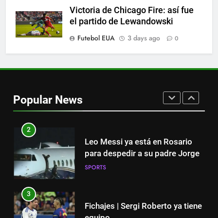
8
Victoria de Chicago Fire: así fue
Histórico: a MLS baixa as
el partido de Lewandowski
cortinas para a Copa do Mundo
Futebol EUA
3 days ago
0
SPORTS
1
“Cuando me enteré me dio
mucha tristeza; yo perdí a mi
Popular News
padre y el dolor es inexplicable”
SPORTS
2
Leo Messi ya está en Rosario
para despedir a su padre Jorge
SPORTS
3
Fichajes | Sergi Roberto ya tiene
equipo