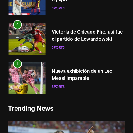
SPORTS
4
Victoria de Chicago Fire: así fue
el partido de Lewandowski
SPORTS
5
Nueva exhibición de un Leo
Messi imparable
SPORTS
5
6
Trending News
Nueva exhibición de un Leo
Cambios en la MLS
Messi imparable
SPORTS
SPORTS