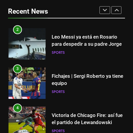
Leo Messi ya está en Rosario
mucha tristeza; yo perdí a mi
para despedir a su padre Jorge
Recent News
padre y el dolor es inexplicable”
SPORTS
SPORTS
2
3
Leo Messi ya está en Rosario
Fichajes | Sergi Roberto ya tiene
para despedir a su padre Jorge
equipo
SPORTS
SPORTS
3
4
Fichajes | Sergi Roberto ya tiene
Victoria de Chicago Fire: así fue
equipo
el partido de Lewandowski
SPORTS
SPORTS
4
5
Victoria de Chicago Fire: así fue
Nueva exhibición de un Leo
el partido de Lewandowski
Messi imparable
SPORTS