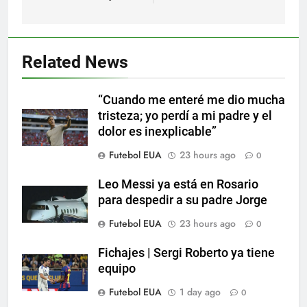
5
Nueva exhibición de un Leo
Related News
Messi imparable
SPORTS
“Cuando me enteré me dio mucha
tristeza; yo perdí a mi padre y el
6
dolor es inexplicable”
Cambios en la MLS
Futebol EUA
23 hours ago
0
SPORTS
Leo Messi ya está en Rosario
para despedir a su padre Jorge
7
Futebol EUA
23 hours ago
0
Lewandowski, elegido MVP de
la jornada
Fichajes | Sergi Roberto ya tiene
equipo
SPORTS
Futebol EUA
1 day ago
0