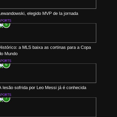
Lewandowski, elegido MVP de la jornada
SPORTS
5
Histórico: a MLS baixa as cortinas para a Copa
do Mundo
SPORTS
6
A lesão sofrida por Leo Messi já é conhecida
SPORTS
7