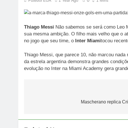
0
Futebol EUA
1 Year Ago
1 Mins
Thiago Messi
Não sabemos se será como Leo Mes
sua mesma ambição. O filho mais velho que o at
no jogo que seu time, o
Inter Miami
tocou recen
Thiago Messi, que parece 10, não marcou nada m
da estrela argentina demonstra grandes condiçõ
evolução no Inter na Miami Academy gera grande
Post
navigation
Mascherano replica Cr