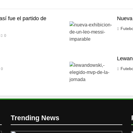
así fue el partido de
Nueva 
Futeb
0
Lewand
Futeb
0
Trending News