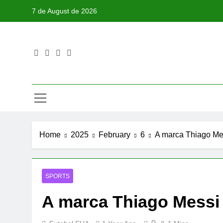
Skip
7 de August de 2026
to
content
Home
2025
February
6
A marca Thiago Mes
SPORTS
A marca Thiago Messi 