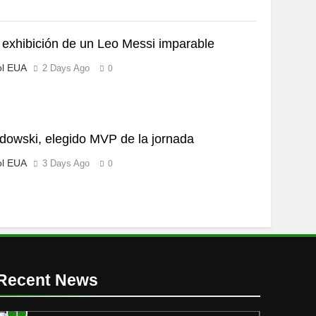
exhibición de un Leo Messi imparable
ol EUA
2 Days Ago
0
owski, elegido MVP de la jornada
ol EUA
3 Days Ago
0
Recent News
1