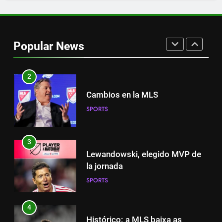
1
Nueva exhibición de un Leo
Messi imparable
Popular News
SPORTS
2
Cambios en la MLS
SPORTS
3
Lewandowski, elegido MVP de
la jornada
SPORTS
4
Histórico: a MLS baixa as