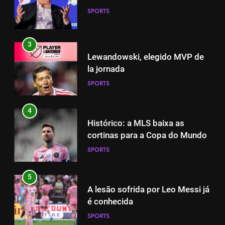
SPORTS
Lewandowski, elegido MVP de
la jornada
SPORTS
3
Lewandowski, elegido MVP de
4
la jornada
Histórico: a MLS baixa as
SPORTS
cortinas para a Copa do Mundo
SPORTS
4
Histórico: a MLS baixa as
5
cortinas para a Copa do Mundo
A lesão sofrida por Leo Messi já
SPORTS
é conhecida
SPORTS
5
A lesão sofrida por Leo Messi já
6
é conhecida
Exibição: duas assistências de
SPORTS
Leo Messi e hat-trick de Luis