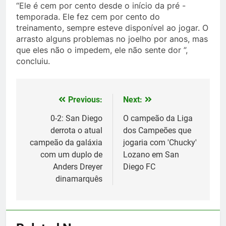
“Ele é cem por cento desde o início da pré -
temporada. Ele fez cem por cento do
treinamento, sempre esteve disponível ao jogar. O
arrasto alguns problemas no joelho por anos, mas
que eles não o impedem, ele não sente dor ”,
concluiu.
Previous:
Next:
Post
navigation
0-2: San Diego
O campeão da Liga
derrota o atual
dos Campeões que
campeão da galáxia
jogaria com 'Chucky'
com um duplo de
Lozano em San
Anders Dreyer
Diego FC
dinamarquês
5
A lesão sofrida por Leo Messi já
é conhecida