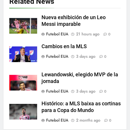
Related News
SPORTS
Nueva exhibición de un Leo
6
Messi imparable
Exibição: duas assistências de
Futebol EUA
21 hours ago
0
Leo Messi e hat-trick de Luis
Suárez
SPORTS
Cambios en la MLS
Futebol EUA
3 days ago
0
7
Austin dispensa sua equipe
espanhola
Lewandowski, elegido MVP de la
jornada
SPORTS
Futebol EUA
3 days ago
0
8
Histórico: a MLS baixa as cortinas
A incrível raiva de Messi com os
para a Copa do Mundo
torcedores do Inter Miami
Futebol EUA
2 months ago
0
SPORTS