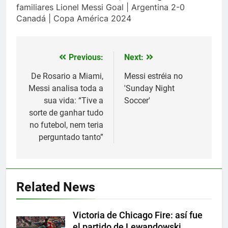
familiares Lionel Messi Goal | Argentina 2-0
Canadá | Copa América 2024
Previous:
Next:
Post
navigation
De Rosario a Miami,
Messi estréia no
Messi analisa toda a
'Sunday Night
sua vida: “Tive a
Soccer'
sorte de ganhar tudo
no futebol, nem teria
perguntado tanto”
5
Histórico: a MLS baixa as
cortinas para a Copa do Mundo
Related News
SPORTS
Victoria de Chicago Fire: así fue
6
el partido de Lewandowski