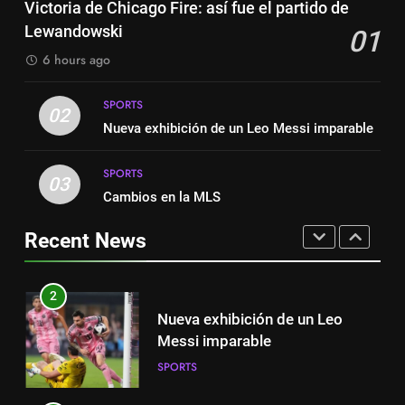
Suárez
Victoria de Chicago Fire: así fue el partido de
SPORTS
espanhola
Lewandowski
01
SPORTS
8
6 hours ago
Austin dispensa sua equipe
1
espanhola
SPORTS
Victoria de Chicago Fire: así fue
02
SPORTS
Nueva exhibición de un Leo Messi imparable
el partido de Lewandowski
SPORTS
SPORTS
1
03
Cambios en la MLS
Victoria de Chicago Fire: así fue
2
el partido de Lewandowski
Nueva exhibición de un Leo
Recent News
SPORTS
Messi imparable
SPORTS
2
Nueva exhibición de un Leo
3
Messi imparable
Cambios en la MLS
SPORTS
SPORTS