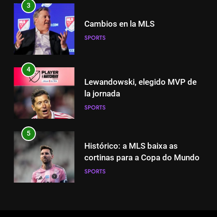
3
4
Cambios en la MLS
Lewandowski, elegido MVP de
SPORTS
la jornada
SPORTS
4
Lewandowski, elegido MVP de
5
la jornada
Histórico: a MLS baixa as
SPORTS
cortinas para a Copa do Mundo
SPORTS
5
Histórico: a MLS baixa as
6
cortinas para a Copa do Mundo
A lesão sofrida por Leo Messi já
SPORTS
é conhecida
SPORTS
6
A lesão sofrida por Leo Messi já
7