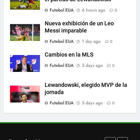
A lesão sofrida por Leo Messi já
Futebol EUA
6 hours ago
0
é conhecida
SPORTS
Nueva exhibición de un Leo
Messi imparable
7
Futebol EUA
1 day ago
0
Exibição: duas assistências de
Leo Messi e hat-trick de Luis
Cambios en la MLS
Suárez
SPORTS
Futebol EUA
3 days ago
0
8
Lewandowski, elegido MVP de la
Austin dispensa sua equipe
jornada
espanhola
Futebol EUA
3 days ago
0
SPORTS
1
Victoria de Chicago Fire: así fue
el partido de Lewandowski