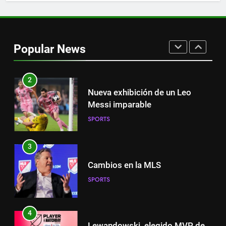
1
Victoria de Chicago Fire: así fue
el partido de Lewandowski
Popular News
SPORTS
2
Nueva exhibición de un Leo
Messi imparable
SPORTS
3
Cambios en la MLS
SPORTS
4
Lewandowski, elegido MVP de