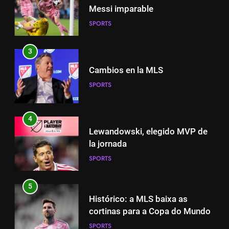
3
Messi imparable
Cambios en la MLS
SPORTS
SPORTS
3
4
Cambios en la MLS
Lewandowski, elegido MVP de
SPORTS
la jornada
SPORTS
4
Lewandowski, elegido MVP de
5
la jornada
Histórico: a MLS baixa as
SPORTS
cortinas para a Copa do Mundo
SPORTS
5
Histórico: a MLS baixa as
6
cortinas para a Copa do Mundo
A lesão sofrida por Leo Messi já
SPORTS
é conhecida