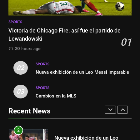
SPORTS
7
Exibição: duas assistências de
8
Leo Messi e hat-trick de Luis
SPORTS
Austin dispensa sua equipe
Suárez
Victoria de Chicago Fire: así fue el partido de
SPORTS
espanhola
Lewandowski
01
SPORTS
8
20 hours ago
Austin dispensa sua equipe
1
espanhola
SPORTS
Victoria de Chicago Fire: así fue
02
SPORTS
Nueva exhibición de un Leo Messi imparable
el partido de Lewandowski
SPORTS
SPORTS
1
03
Cambios en la MLS
Victoria de Chicago Fire: así fue
2
el partido de Lewandowski
Nueva exhibición de un Leo
Recent News
SPORTS
Messi imparable
SPORTS
2
Nueva exhibición de un Leo