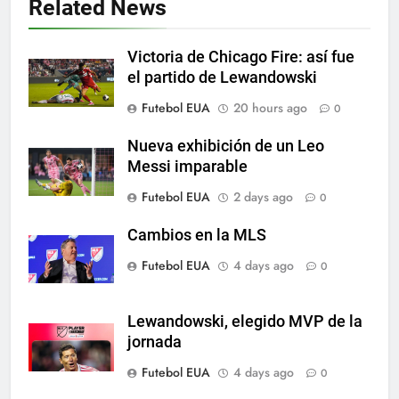
Related News
SPORTS
Victoria de Chicago Fire: así fue
6
el partido de Lewandowski
A lesão sofrida por Leo Messi já
Futebol EUA
20 hours ago
0
é conhecida
SPORTS
Nueva exhibición de un Leo
Messi imparable
7
Futebol EUA
2 days ago
0
Exibição: duas assistências de
Leo Messi e hat-trick de Luis
Cambios en la MLS
Suárez
SPORTS
Futebol EUA
4 days ago
0
8
Lewandowski, elegido MVP de la
Austin dispensa sua equipe
jornada
espanhola
Futebol EUA
4 days ago
0
SPORTS