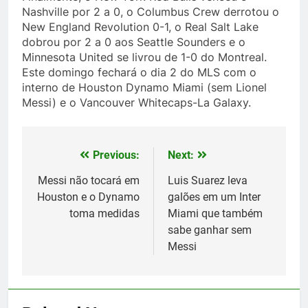
Nashville por 2 a 0, o Columbus Crew derrotou o
New England Revolution 0-1, o Real Salt Lake
dobrou por 2 a 0 aos Seattle Sounders e o
Minnesota United se livrou de 1-0 do Montreal.
Este domingo fechará o dia 2 do MLS com o
interno de Houston Dynamo Miami (sem Lionel
Messi) e o Vancouver Whitecaps-La Galaxy.
Previous:
Next:
Post
navigation
Messi não tocará em
Luis Suarez leva
Houston e o Dynamo
galões em um Inter
toma medidas
Miami que também
sabe ganhar sem
Messi
5
Histórico: a MLS baixa as
cortinas para a Copa do Mundo