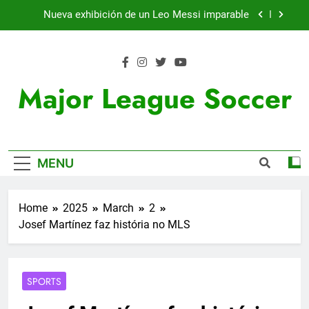
Skip
Nueva exhibición de un Leo Messi imparable
to
content
Cambios en la MLS
Lewandowski, elegido MVP de la jornada
Major League Soccer
Victoria de Chicago Fire: así fue el partido de
Lewandowski
Nueva exhibición de un Leo Messi imparable
MENU
Cambios en la MLS
Lewandowski, elegido MVP de la jornada
Home
2025
March
2
Josef Martínez faz história no MLS
SPORTS