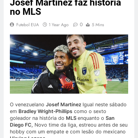
Josef Martínez faz história
no MLS
0
Futebol EUA
1 Year Ago
5 Mins
O venezuelano
Josef Martínez
Igual neste sábado
em
Bradley Wright-Phillips
como o sexto
goleador na história do
MLS
enquanto o
San
Diego FC,
Novo time da liga, estreou antes de seu
hobby com um empate e com lesão do mexicano