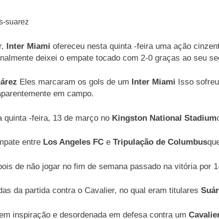
r,
Inter Miami
ofereceu nesta quinta -feira uma ação cinzen
nalmente deixei o empate tocado com 2-0 graças ao seu s
uárez
Eles marcaram os gols de um
Inter Miami
Isso sofreu
aparentemente em campo.
 quinta -feira, 13 de março no
Kingston National Stadium
empate entre
Los Angeles FC
e
Tripulação de Columbus
qu
ois de não jogar no fim de semana passado na vitória por 
as da partida contra o Cavalier, no qual eram titulares
Suár
, sem inspiração e desordenada em defesa contra um
Cavalie