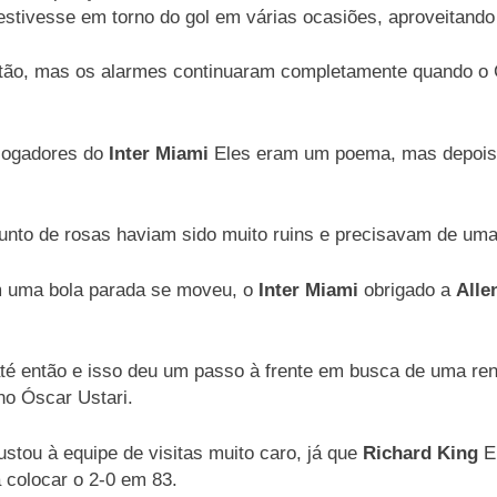
e estivesse em torno do gol em várias ocasiões, aproveitand
astão, mas os alarmes continuaram completamente quando o 
jogadores do
Inter Miami
Eles eram um poema, mas depois d
unto de rosas haviam sido muito ruins e precisavam de um
 uma bola parada se moveu, o
Inter Miami
obrigado a
Alle
é então e isso deu um passo à frente em busca de uma rend
ino Óscar Ustari.
ustou à equipe de visitas muito caro, já que
Richard King
El
a colocar o 2-0 em 83.