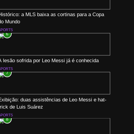
Histórico: a MLS baixa as cortinas para a Copa
do Mundo
SPORTS
6
A lesão sofrida por Leo Messi já é conhecida
SPORTS
7
Exibição: duas assistências de Leo Messi e hat-
trick de Luis Suárez
SPORTS
8