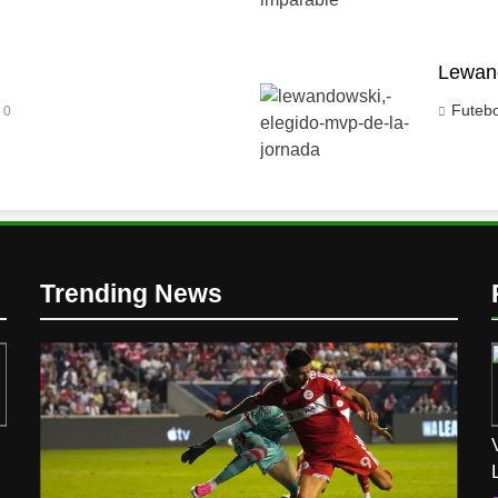
Lewand
Futeb
0
Trending News