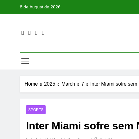
Skip
8 de August de 2026
to
content
Home
2025
March
7
Inter Miami sofre sem
SPORTS
Inter Miami sofre sem