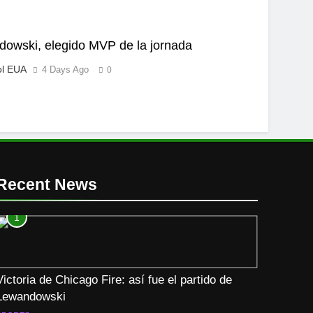
owski, elegido MVP de la jornada
ol EUA
4 Days Ago
0
Recent News
1
Victoria de Chicago Fire: así fue el partido de
Lewandowski