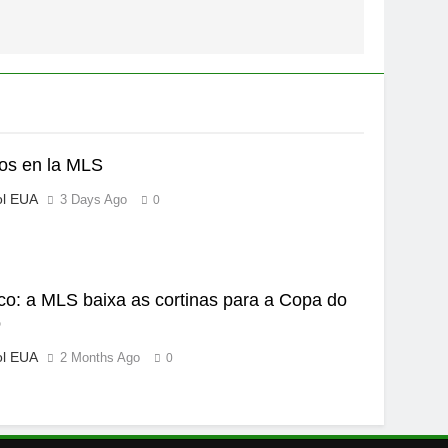
os en la MLS
ol EUA
3 Days Ago
0
ico: a MLS baixa as cortinas para a Copa do
o
ol EUA
2 Months Ago
0