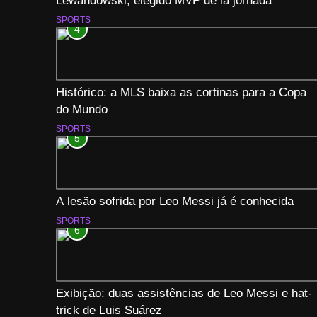
Lewandowski, elegido MVP de la jornada
SPORTS
4
Histórico: a MLS baixa as cortinas para a Copa
do Mundo
SPORTS
5
A lesão sofrida por Leo Messi já é conhecida
SPORTS
6
Exibição: duas assistências de Leo Messi e hat-
trick de Luis Suárez