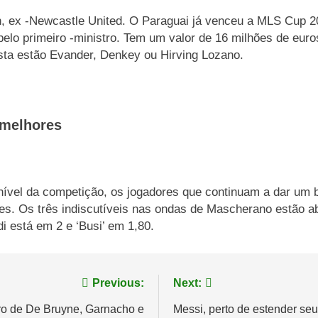
n, ex -Newcastle United. O Paraguai já venceu a MLS Cup 2
elo primeiro -ministro. Tem um valor de 16 milhões de euro
ista estão Evander, Denkey ou Hirving Lozano.
 melhores
o nível da competição, os jogadores que continuam a dar 
res. Os três indiscutíveis nas ondas de Mascherano estão a
i está em 2 e ‘Busi’ em 1,80.
Previous:
Next:
uro de De Bruyne, Garnacho e
Messi, perto de estender se