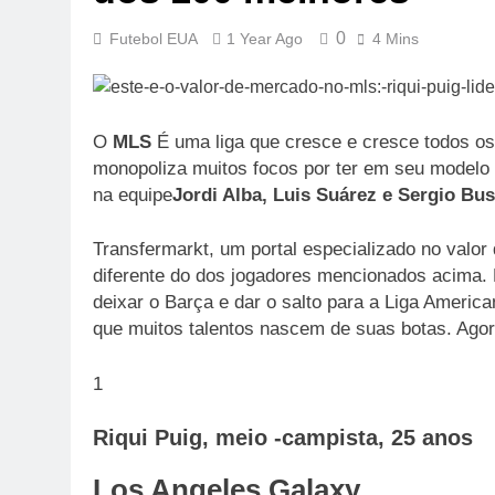
0
Futebol EUA
1 Year Ago
4 Mins
O
MLS
É uma liga que cresce e cresce todos o
monopoliza muitos focos por ter em seu model
na equipe
Jordi Alba, Luis Suárez e Sergio Bu
Transfermarkt, um portal especializado no valor
diferente do dos jogadores mencionados acima. 
deixar o Barça e dar o salto para a Liga Americ
que muitos talentos nascem de suas botas. Agor
1
Riqui Puig, meio -campista, 25 anos
Los Angeles Galaxy