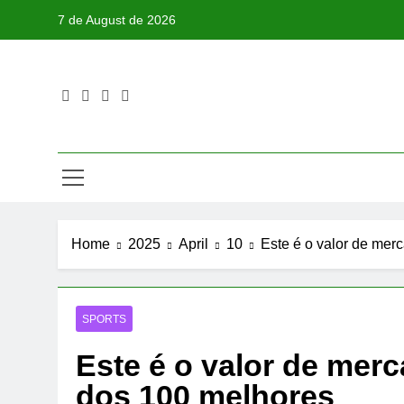
Skip
7 de August de 2026
to
content
Home
2025
April
10
Este é o valor de merc
SPORTS
Este é o valor de merc
dos 100 melhores