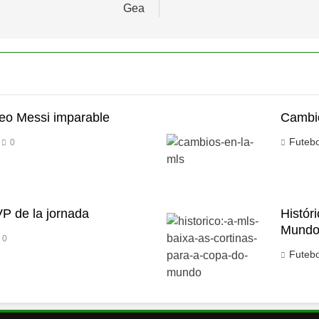
Gea
Leo Messi imparable
Cambi
Futeb
0
P de la jornada
Histór
Mund
0
Futeb