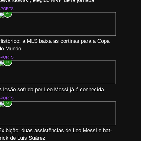
Lewandowski, elegido MVP de la jornada
SPORTS
4
Histórico: a MLS baixa as cortinas para a Copa
do Mundo
SPORTS
5
A lesão sofrida por Leo Messi já é conhecida
SPORTS
6
Exibição: duas assistências de Leo Messi e hat-
trick de Luis Suárez