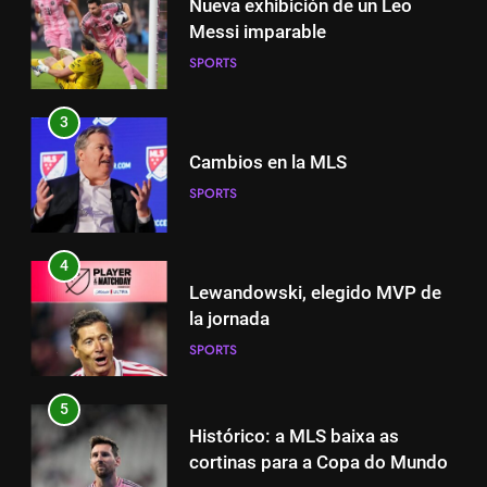
Nueva exhibición de un Leo
3
Messi imparable
Cambios en la MLS
SPORTS
SPORTS
3
4
Cambios en la MLS
Lewandowski, elegido MVP de
SPORTS
la jornada
SPORTS
4
Lewandowski, elegido MVP de
5
la jornada
Histórico: a MLS baixa as
SPORTS
cortinas para a Copa do Mundo
SPORTS
5
Histórico: a MLS baixa as
6
cortinas para a Copa do Mundo
A lesão sofrida por Leo Messi já