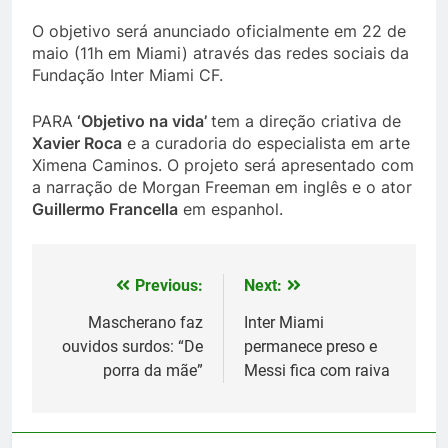
O objetivo será anunciado oficialmente em 22 de
maio (11h em Miami) através das redes sociais da
Fundação Inter Miami CF.
PARA
‘Objetivo na vida’
tem a direção criativa de
Xavier Roca
e a curadoria do especialista em arte
Ximena Caminos. O projeto será apresentado com
a narração de Morgan Freeman em inglês e o ator
Guillermo Francella
em espanhol.
Previous:
Next:
Post
navigation
Mascherano faz
Inter Miami
ouvidos surdos: “De
permanece preso e
porra da mãe”
Messi fica com raiva
5
Histórico: a MLS baixa as