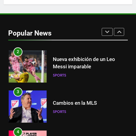
1
Victoria de Chicago Fire: así fue
el partido de Lewandowski
Popular News
SPORTS
2
Nueva exhibición de un Leo
Messi imparable
SPORTS
3
Cambios en la MLS
SPORTS
4