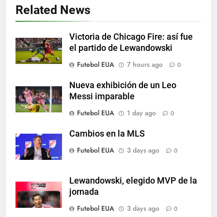
cortinas para a Copa do Mundo
Related News
SPORTS
Victoria de Chicago Fire: así fue
6
el partido de Lewandowski
A lesão sofrida por Leo Messi já
Futebol EUA
7 hours ago
0
é conhecida
SPORTS
Nueva exhibición de un Leo
Messi imparable
7
Futebol EUA
1 day ago
0
Exibição: duas assistências de
Leo Messi e hat-trick de Luis
Cambios en la MLS
Suárez
SPORTS
Futebol EUA
3 days ago
0
8
Lewandowski, elegido MVP de la
Austin dispensa sua equipe
jornada
espanhola
Futebol EUA
3 days ago
0
SPORTS