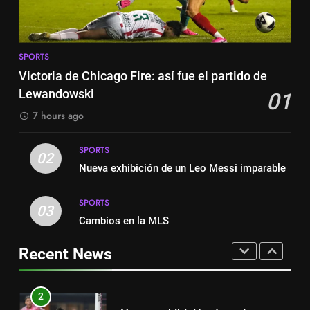
Suárez
SPORTS
7
Exibição: duas assistências de
8
Leo Messi e hat-trick de Luis
SPORTS
Austin dispensa sua equipe
Suárez
Victoria de Chicago Fire: así fue el partido de
SPORTS
espanhola
Lewandowski
01
SPORTS
8
7 hours ago
Austin dispensa sua equipe
1
espanhola
SPORTS
Victoria de Chicago Fire: así fue
02
SPORTS
Nueva exhibición de un Leo Messi imparable
el partido de Lewandowski
SPORTS
SPORTS
1
03
Cambios en la MLS
Victoria de Chicago Fire: así fue
2
el partido de Lewandowski
Nueva exhibición de un Leo
Recent News
SPORTS
Messi imparable
SPORTS
2