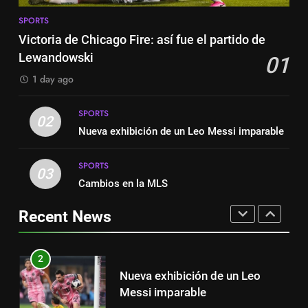
Exibição: duas assistências de
8
Leo Messi e hat-trick de Luis
SPORTS
Austin dispensa sua equipe
Suárez
Victoria de Chicago Fire: así fue el partido de
SPORTS
espanhola
Lewandowski
01
SPORTS
8
1 day ago
Austin dispensa sua equipe
1
espanhola
SPORTS
Victoria de Chicago Fire: así fue
02
SPORTS
Nueva exhibición de un Leo Messi imparable
el partido de Lewandowski
SPORTS
SPORTS
1
03
Cambios en la MLS
Victoria de Chicago Fire: así fue
2
el partido de Lewandowski
Nueva exhibición de un Leo
Recent News
SPORTS
Messi imparable
SPORTS
2
Nueva exhibición de un Leo
3
Messi imparable
Cambios en la MLS