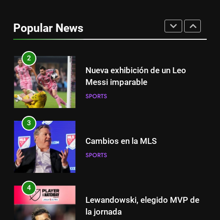
Victoria de Chicago Fire: así fue
el partido de Lewandowski
Popular News
SPORTS
2
Nueva exhibición de un Leo
Messi imparable
SPORTS
3
Cambios en la MLS
SPORTS
4
Lewandowski, elegido MVP de
la jornada