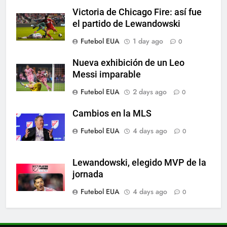
Victoria de Chicago Fire: así fue
6
el partido de Lewandowski
A lesão sofrida por Leo Messi já
Futebol EUA
1 day ago
0
é conhecida
SPORTS
Nueva exhibición de un Leo
Messi imparable
7
Futebol EUA
2 days ago
0
Exibição: duas assistências de
Leo Messi e hat-trick de Luis
Cambios en la MLS
Suárez
SPORTS
Futebol EUA
4 days ago
0
8
Lewandowski, elegido MVP de la
Austin dispensa sua equipe
jornada
espanhola
Futebol EUA
4 days ago
0
SPORTS
1