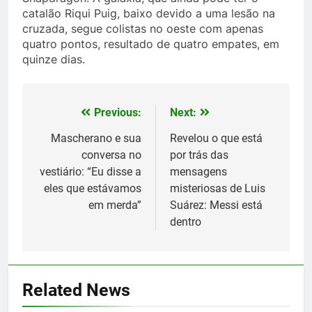
catalão Riqui Puig, baixo devido a uma lesão na
cruzada, segue colistas no oeste com apenas
quatro pontos, resultado de quatro empates, em
quinze dias.
Previous:
Next:
Post
navigation
Mascherano e sua
Revelou o que está
conversa no
por trás das
vestiário: “Eu disse a
mensagens
eles que estávamos
misteriosas de Luis
em merda”
Suárez: Messi está
dentro
5
Histórico: a MLS baixa as
cortinas para a Copa do Mundo
Related News
SPORTS