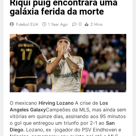
Riqui puig encontrará uma
galáxia ferida da morte
0
Futebol EUA
1 Year Ago
2 Mins
O mexicano
Hirving Lozano
A crise de
Los
Angeles Galaxy
Campeões da MLS, mas ainda sem
vitórias em quinze dias, assinando aos 95 minutos
o gol que entregou um triunfo por 2-1 ao
San
Diego
. Lozano, ex -jogador do PSV Eindhoven e