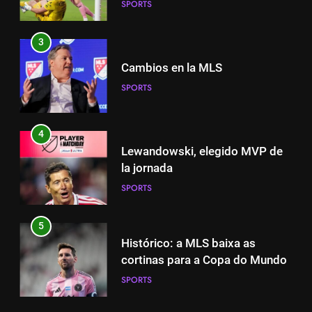
SPORTS
SPORTS
3
4
Cambios en la MLS
Lewandowski, elegido MVP de
SPORTS
la jornada
SPORTS
4
Lewandowski, elegido MVP de
5
la jornada
Histórico: a MLS baixa as
SPORTS
cortinas para a Copa do Mundo
SPORTS
5
Histórico: a MLS baixa as
6
cortinas para a Copa do Mundo
A lesão sofrida por Leo Messi já
SPORTS
é conhecida
SPORTS