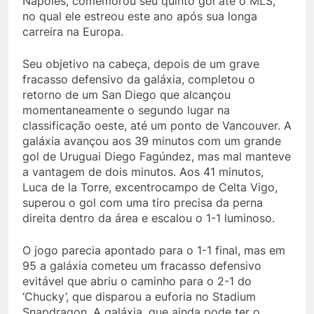
Nápoles, comemorou seu quinto gol até o MLS,
no qual ele estreou este ano após sua longa
carreira na Europa.
Seu objetivo na cabeça, depois de um grave
fracasso defensivo da galáxia, completou o
retorno de um San Diego que alcançou
momentaneamente o segundo lugar na
classificação oeste, até um ponto de Vancouver. A
galáxia avançou aos 39 minutos com um grande
gol de Uruguai Diego Fagúndez, mas mal manteve
a vantagem de dois minutos. Aos 41 minutos,
Luca de la Torre, excentrocampo de Celta Vigo,
superou o gol com uma tiro precisa da perna
direita dentro da área e escalou o 1-1 luminoso.
O jogo parecia apontado para o 1-1 final, mas em
95 a galáxia cometeu um fracasso defensivo
evitável que abriu o caminho para o 2-1 do
‘Chucky’, que disparou a euforia no Stadium
Snapdragon. A galáxia, que ainda pode ter o