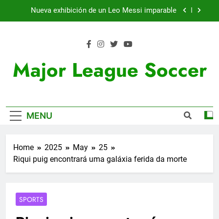
Skip
Nueva exhibición de un Leo Messi imparable
to
content
Cambios en la MLS
Lewandowski, elegido MVP de la jornada
Major League Soccer
Victoria de Chicago Fire: así fue el partido de
Lewandowski
Nueva exhibición de un Leo Messi imparable
MENU
Cambios en la MLS
Lewandowski, elegido MVP de la jornada
Home
2025
May
25
Riqui puig encontrará uma galáxia ferida da morte
SPORTS