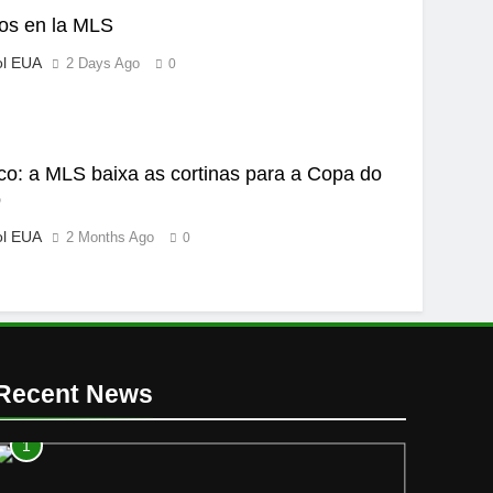
os en la MLS
ol EUA
2 Days Ago
0
ico: a MLS baixa as cortinas para a Copa do
o
ol EUA
2 Months Ago
0
Recent News
1