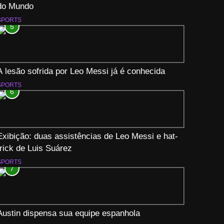
do Mundo
SPORTS
5
A lesão sofrida por Leo Messi já é conhecida
SPORTS
6
Exibição: duas assistências de Leo Messi e hat-
trick de Luis Suárez
SPORTS
7
Austin dispensa sua equipe espanhola