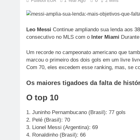
0
Futebol EUA
1 Year Ago
2 Mins
Leo Messi
Continue ampliando sua lenda aos 38
consecutivo no MLS com o
Inter Miami
Durante 
Um recorde no campeonato americano que também 
marcou o primeiro dos dois gols em um livre livre
Com 70, eles excedem esse ranking, mas, se co
Os maiores tigadoes da falta de histór
O top 10
1. Juninho Pernambucano (Brasil): 77 gols
2. Pelé (Brasil): 70
3. Lionel Messi (Argentina): 69
4. Ronaldinho (Brasil): 66