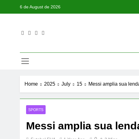
Skip
6 de August de 2026
to
content
Home
2025
July
15
Messi amplia sua lenda
SPORTS
Messi amplia sua lenda