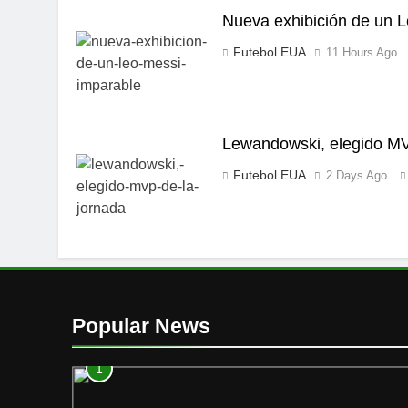
Nueva exhibición de un 
Futebol EUA
11 Hours Ago
Lewandowski, elegido MV
Futebol EUA
2 Days Ago
Popular News
1