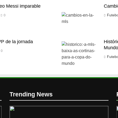
Leo Messi imparable
Cambi
Futeb
0
P de la jornada
Histór
Mund
0
Futeb
Trending News