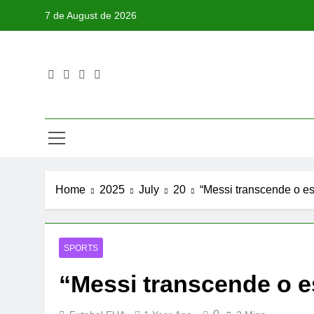
Skip
7 de August de 2026
to
content
Home
2025
July
20
“Messi transcende o e
SPORTS
“Messi transcende o e