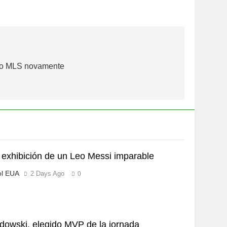
no MLS novamente
exhibición de un Leo Messi imparable
ol EUA
2 Days Ago
0
owski, elegido MVP de la jornada