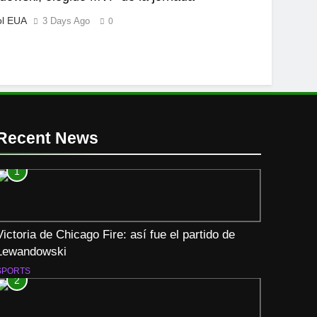
ol EUA
3 Days Ago
0
Recent News
1
Victoria de Chicago Fire: así fue el partido de
Lewandowski
SPORTS
2