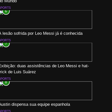
do Mundo
SPORTS
6
A lesão sofrida por Leo Messi já é conhecida
SPORTS
7
Exibição: duas assistências de Leo Messi e hat-
trick de Luis Suárez
SPORTS
8
Austin dispensa sua equipe espanhola
SPORTS