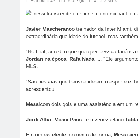
0
Futebol EUA
1 Year Ago
2 Mins
Javier Mascherano
o treinador da Inter Miami,
extraordinária qualidade do futebol, mas também
“No final, acredito que qualquer pessoa fanátic
Jordan na época, Rafa Nadal ..
. “Ele argument
MLS.
“São pessoas que transcenderam o esporte e, bem
acrescentou.
Messi
com dois gols e uma assistência em um reci
Jordi Alba -Messi Pass
– e o venezuelano
Tabl
Em um excelente momento de forma,
Messi acu