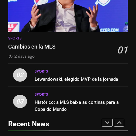
A incrível raiva de Messi com os
SPORTS
torcedores do Inter Miami
SPORTS
7
A incrível raiva de Messi com os
8
torcedores do Inter Miami
SPORTS
2-0: Messi, como sempre
SPORTS
Cambios en la MLS
01
SPORTS
2 days ago
8
SPORTS
2-0: Messi, como sempre
1
02
Lewandowski, elegido MVP de la jornada
SPORTS
Cambios en la MLS
SPORTS
SPORTS
03
Histórico: a MLS baixa as cortinas para a
1
Copa do Mundo
Cambios en la MLS
2
Lewandowski, elegido MVP de
Recent News
SPORTS
la jornada