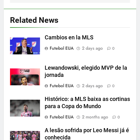
5
Exibição: duas assistências de
Leo Messi e hat-trick de Luis
Related News
Suárez
SPORTS
Cambios en la MLS
6
Futebol EUA
2 days ago
0
Austin dispensa sua equipe
espanhola
SPORTS
Lewandowski, elegido MVP de la
jornada
7
Futebol EUA
2 days ago
0
A incrível raiva de Messi com os
torcedores do Inter Miami
Histórico: a MLS baixa as cortinas
para a Copa do Mundo
SPORTS
Futebol EUA
2 months ago
0
8
A lesão sofrida por Leo Messi já é
2-0: Messi, como sempre
conhecida