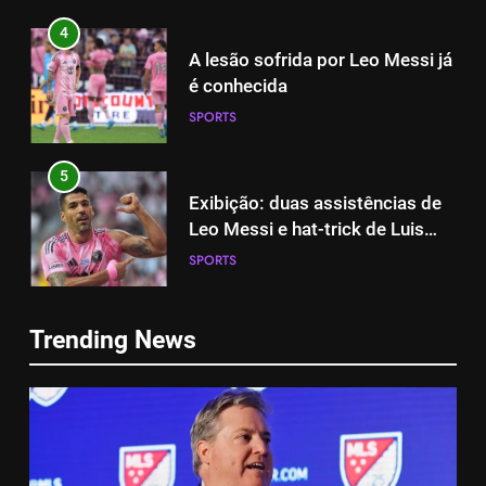
4
A lesão sofrida por Leo Messi já
é conhecida
SPORTS
5
Exibição: duas assistências de
Leo Messi e hat-trick de Luis
Suárez
SPORTS
5
Exibição: duas assistências de
6
Leo Messi e hat-trick de Luis
Trending News
Austin dispensa sua equipe
Suárez
SPORTS
espanhola
SPORTS
6
Austin dispensa sua equipe
7
espanhola