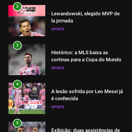
SPORTS
2
Lewandowski, elegido MVP de
3
la jornada
Histórico: a MLS baixa as
SPORTS
cortinas para a Copa do Mundo
SPORTS
3
Histórico: a MLS baixa as
4
cortinas para a Copa do Mundo
A lesão sofrida por Leo Messi já
SPORTS
é conhecida
SPORTS
4
A lesão sofrida por Leo Messi já
5
é conhecida
Exibição: duas assistências de
SPORTS
Leo Messi e hat-trick de Luis
Suárez
SPORTS
5
Exibição: duas assistências de