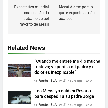
navigation
Expectativa mundial
Messi Alarm: para o
para o leilão do
que é exposto se não
trabalho de gol
aparecer
favorito de Messi
5
Nueva exhibición de un Leo
Related News
Messi imparable
SPORTS
“Cuando me enteré me dio mucha
tristeza; yo perdí a mi padre y el
6
dolor es inexplicable”
Cambios en la MLS
Futebol EUA
21 hours ago
0
SPORTS
Leo Messi ya está en Rosario
para despedir a su padre Jorge
7
Futebol EUA
21 hours ago
0