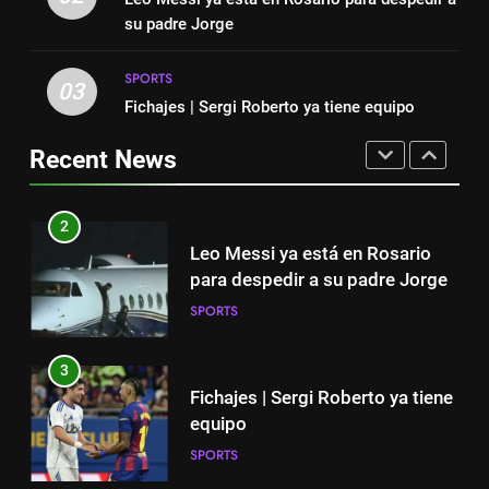
mucha tristeza; yo perdí a mi
SPORTS
su padre Jorge
padre y el dolor es inexplicable”
SPORTS
SPORTS
1
03
2
Fichajes | Sergi Roberto ya tiene equipo
“Cuando me enteré me dio
Leo Messi ya está en Rosario
mucha tristeza; yo perdí a mi
para despedir a su padre Jorge
Recent News
padre y el dolor es inexplicable”
SPORTS
SPORTS
2
3
Leo Messi ya está en Rosario
Fichajes | Sergi Roberto ya tiene
para despedir a su padre Jorge
equipo
SPORTS
SPORTS
3
4
Fichajes | Sergi Roberto ya tiene
Victoria de Chicago Fire: así fue
equipo
el partido de Lewandowski
SPORTS
SPORTS