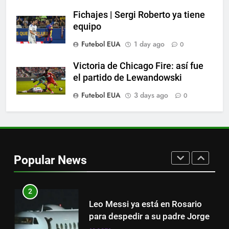
Lewandowski, elegido MVP de
la jornada
Fichajes | Sergi Roberto ya tiene
equipo
SPORTS
Futebol EUA
1 day ago
0
8
Victoria de Chicago Fire: así fue
Histórico: a MLS baixa as
el partido de Lewandowski
cortinas para a Copa do Mundo
Futebol EUA
3 days ago
0
SPORTS
1
“Cuando me enteré me dio
mucha tristeza; yo perdí a mi
Popular News
padre y el dolor es inexplicable”
SPORTS
2
Leo Messi ya está en Rosario
para despedir a su padre Jorge