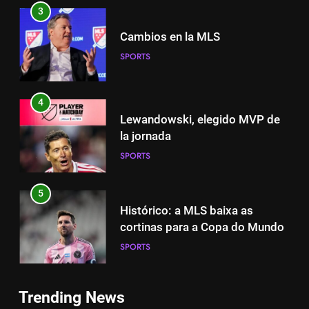
3
Cambios en la MLS
SPORTS
4
Lewandowski, elegido MVP de
la jornada
SPORTS
5
Histórico: a MLS baixa as
cortinas para a Copa do Mundo
SPORTS
5
Histórico: a MLS baixa as
6
Trending News
cortinas para a Copa do Mundo
A lesão sofrida por Leo Messi já