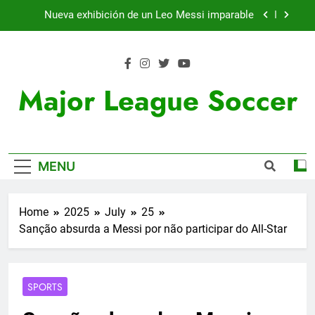
Skip
Nueva exhibición de un Leo Messi imparable
to
content
Cambios en la MLS
Lewandowski, elegido MVP de la jornada
Major League Soccer
Victoria de Chicago Fire: así fue el partido de
Lewandowski
Nueva exhibición de un Leo Messi imparable
MENU
Cambios en la MLS
Lewandowski, elegido MVP de la jornada
Home
2025
July
25
Sanção absurda a Messi por não participar do All-Star
SPORTS