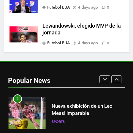
Suárez
SPORTS
Futebol EUA
4 days ago
0
8
Lewandowski, elegido MVP de la
Austin dispensa sua equipe
jornada
espanhola
Futebol EUA
4 days ago
0
SPORTS
1
Victoria de Chicago Fire: así fue
el partido de Lewandowski
Popular News
SPORTS
2
Nueva exhibición de un Leo
Messi imparable
SPORTS