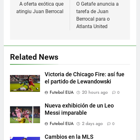
navigation
A oferta exótica que
O Getafe anuncia a
atingiu Juan Berrocal
tarefa de Juan
Berrocal para o
Atlanta United
5
Histórico: a MLS baixa as
cortinas para a Copa do Mundo
Related News
SPORTS
Victoria de Chicago Fire: así fue
6
el partido de Lewandowski
A lesão sofrida por Leo Messi já
Futebol EUA
20 hours ago
0
é conhecida
SPORTS
Nueva exhibición de un Leo
Messi imparable
7
Futebol EUA
2 days ago
0
Exibição: duas assistências de
Leo Messi e hat-trick de Luis
Cambios en la MLS