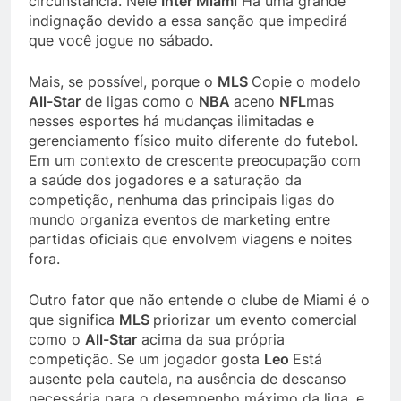
circunstância. Nele
Inter Miami
Há uma grande
indignação devido a essa sanção que impedirá
que você jogue no sábado.
Mais, se possível, porque o
MLS
Copie o modelo
All-Star
de ligas como o
NBA
aceno
NFL
mas
nesses esportes há mudanças ilimitadas e
gerenciamento físico muito diferente do futebol.
Em um contexto de crescente preocupação com
a saúde dos jogadores e a saturação da
competição, nenhuma das principais ligas do
mundo organiza eventos de marketing entre
partidas oficiais que envolvem viagens e noites
fora.
Outro fator que não entende o clube de Miami é o
que significa
MLS
priorizar um evento comercial
como o
All-Star
acima da sua própria
competição. Se um jogador gosta
Leo
Está
ausente pela cautela, na ausência de descanso
necessária para o desempenho máximo da liga, e