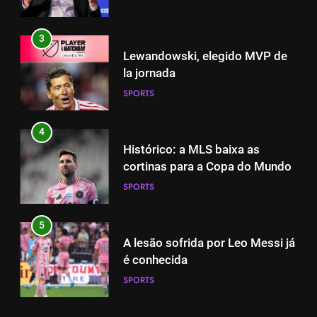
3
Lewandowski, elegido MVP de
la jornada
SPORTS
4
Histórico: a MLS baixa as
cortinas para a Copa do Mundo
SPORTS
5
A lesão sofrida por Leo Messi já
é conhecida
SPORTS
5
A lesão sofrida por Leo Messi já