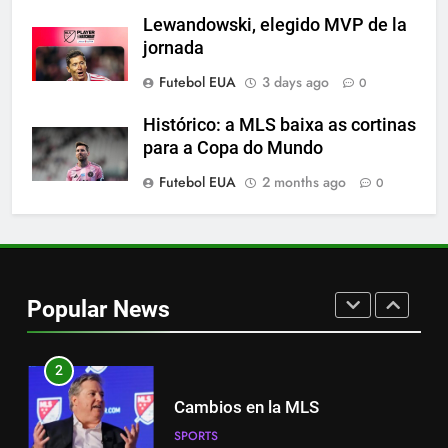
espanhola
Lewandowski, elegido MVP de la
jornada
SPORTS
Futebol EUA
3 days ago
0
8
Histórico: a MLS baixa as cortinas
A incrível raiva de Messi com os
para a Copa do Mundo
torcedores do Inter Miami
Futebol EUA
2 months ago
0
SPORTS
1
Nueva exhibición de un Leo
Messi imparable
Popular News
SPORTS
2
Cambios en la MLS
SPORTS