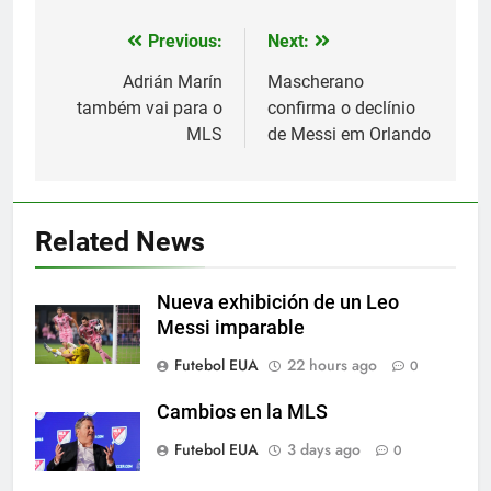
Previous:
Next:
Post
navigation
Adrián Marín
Mascherano
também vai para o
confirma o declínio
MLS
de Messi em Orlando
5
A lesão sofrida por Leo Messi já
é conhecida
Related News
SPORTS
Nueva exhibición de un Leo
6
Messi imparable
Exibição: duas assistências de
Futebol EUA
22 hours ago
0
Leo Messi e hat-trick de Luis
Suárez
SPORTS
Cambios en la MLS
Futebol EUA
3 days ago
0
7
Austin dispensa sua equipe