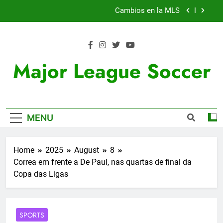
Skip
Cambios en la MLS
to
content
Lewandowski, elegido MVP de la jornada
Histórico: a MLS baixa as cortinas para a Copa
Major League Soccer
do Mundo
Nueva exhibición de un Leo Messi imparable
Cambios en la MLS
MENU
Lewandowski, elegido MVP de la jornada
Histórico: a MLS baixa as cortinas para a Copa
Home
2025
August
8
do Mundo
Correa em frente a De Paul, nas quartas de final da
Copa das Ligas
SPORTS