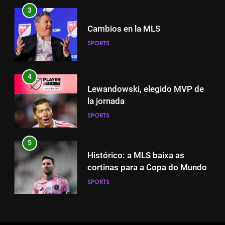
3
4
Cambios en la MLS
Lewandowski, elegido MVP de
SPORTS
la jornada
SPORTS
4
Lewandowski, elegido MVP de
5
la jornada
Histórico: a MLS baixa as
SPORTS
cortinas para a Copa do Mundo
SPORTS
5
Histórico: a MLS baixa as
6
cortinas para a Copa do Mundo
A lesão sofrida por Leo Messi já
SPORTS
é conhecida
SPORTS
6
A lesão sofrida por Leo Messi já