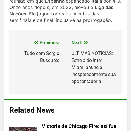
reunião em que
Espanha
espancado
Itália
por 4-0.
Onze anos depois, em 2023, elevou o
Liga das
Nações
. Ele jogou todos os minutos das
semifinais e da final, inclusive na prorrogação.
Previous:
Next:
Post
navigation
Tudo com Sergio
ÚLTIMAS NOTÍCIAS:
Busquets
Estrela do Inter
Miami anuncia
inesperadamente sua
aposentadoria
5
Histórico: a MLS baixa as
cortinas para a Copa do Mundo
Related News
SPORTS
Victoria de Chicago Fire: así fue
6