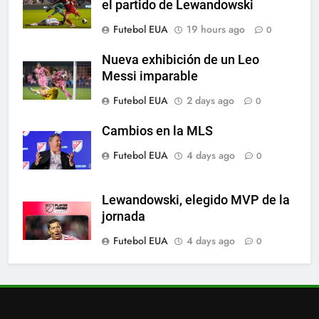
el partido de Lewandowski
A lesão sofrida por Leo Messi já
Futebol EUA
19 hours ago
0
é conhecida
SPORTS
Nueva exhibición de un Leo
Messi imparable
7
Futebol EUA
2 days ago
0
Exibição: duas assistências de
Leo Messi e hat-trick de Luis
Cambios en la MLS
Suárez
SPORTS
Futebol EUA
4 days ago
0
8
Lewandowski, elegido MVP de la
Austin dispensa sua equipe
jornada
espanhola
Futebol EUA
4 days ago
0
SPORTS
1
Victoria de Chicago Fire: así fue
el partido de Lewandowski