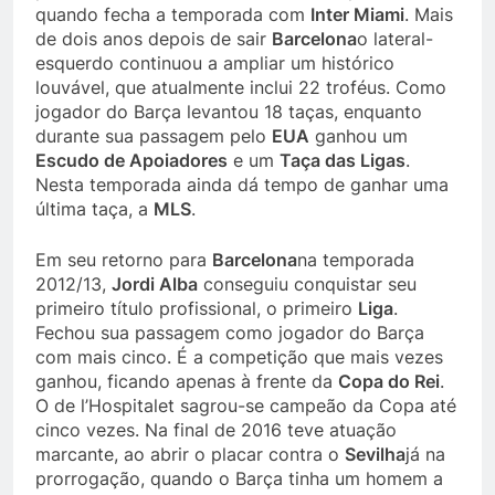
quando fecha a temporada com
Inter Miami
. Mais
de dois anos depois de sair
Barcelona
o lateral-
esquerdo continuou a ampliar um histórico
louvável, que atualmente inclui 22 troféus. Como
jogador do Barça levantou 18 taças, enquanto
durante sua passagem pelo
EUA
ganhou um
Escudo de Apoiadores
e um
Taça das Ligas
.
Nesta temporada ainda dá tempo de ganhar uma
última taça, a
MLS
.
Em seu retorno para
Barcelona
na temporada
2012/13,
Jordi Alba
conseguiu conquistar seu
primeiro título profissional, o primeiro
Liga
.
Fechou sua passagem como jogador do Barça
com mais cinco. É a competição que mais vezes
ganhou, ficando apenas à frente da
Copa do Rei
.
O de l’Hospitalet sagrou-se campeão da Copa até
cinco vezes. Na final de 2016 teve atuação
marcante, ao abrir o placar contra o
Sevilha
já na
prorrogação, quando o Barça tinha um homem a