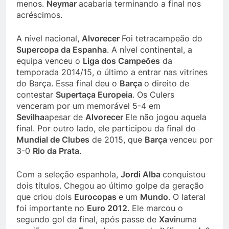
menos.
Neymar
acabaria terminando a final nos
acréscimos.
A nível nacional,
Alvorecer
Foi tetracampeão do
Supercopa da Espanha
. A nível continental, a
equipa venceu o
Liga dos Campeões
da
temporada 2014/15, o último a entrar nas vitrines
do Barça. Essa final deu o
Barça
o direito de
contestar
Supertaça Europeia
. Os Culers
venceram por um memorável 5-4 em
Sevilha
apesar de
Alvorecer
Ele não jogou aquela
final. Por outro lado, ele participou da final do
Mundial de Clubes
de 2015, que
Barça
venceu por
3-0
Rio da Prata
.
Com a seleção espanhola,
Jordi Alba
conquistou
dois títulos. Chegou ao último golpe da geração
que criou dois
Eurocopas
e um
Mundo
. O lateral
foi importante no
Euro 2012
. Ele marcou o
segundo gol da final, após passe de
Xavi
numa