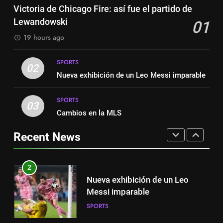
Suárez
Victoria de Chicago Fire: así fue el partido de
SPORTS
espanhola
Lewandowski
01
SPORTS
8
19 hours ago
Austin dispensa sua equipe
1
espanhola
SPORTS
Victoria de Chicago Fire: así fue
02
SPORTS
Nueva exhibición de un Leo Messi imparable
el partido de Lewandowski
SPORTS
SPORTS
1
03
Cambios en la MLS
Victoria de Chicago Fire: así fue
2
el partido de Lewandowski
Nueva exhibición de un Leo
Recent News
SPORTS
Messi imparable
SPORTS
2
Nueva exhibición de un Leo
3
Messi imparable
Cambios en la MLS
SPORTS
SPORTS