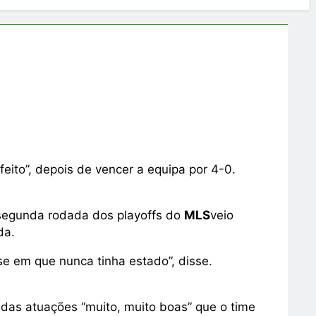
eito”, depois de vencer a equipa por 4-0.
a segunda rodada dos playoffs do
MLS
veio
da.
e em que nunca tinha estado”, disse.
s das atuações “muito, muito boas” que o time