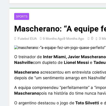
SPORTS
Mascherano: “A equipe fe
0
Futebol EUA
9 Months Ago
9 Months Ago
3 Mi
O treinador de
Inter Miami, Javier Mascherano
Nashville
com dupleto de
Lionel Messi
e
Tadeu
Mascherano
acrescentou em entrevista coletiv
depois de “um sentimento amargo em Nashville
A equipa compreendeu “perfeitamente” a “import
Mascherano
pois na história do time nunca hav
O argentino destacou o jogo de
Toto Silvetti
e d