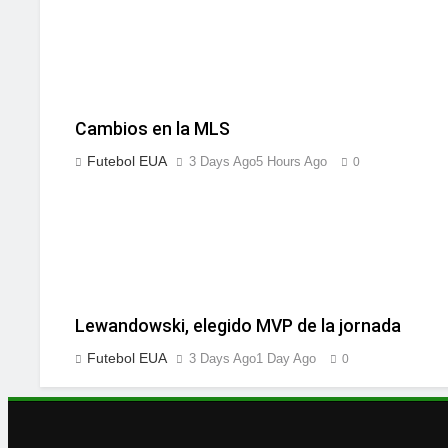
Cambios en la MLS
Futebol EUA
3 Days Ago
5 Hours Ago
0
Lewandowski, elegido MVP de la jornada
Futebol EUA
3 Days Ago
1 Day Ago
0