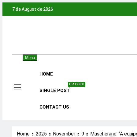
Skip
7 de August de 2026
to
content
Menu
HOME
FEATURED
SINGLE POST
CONTACT US
Home
2025
November
9
Mascherano: “A equip