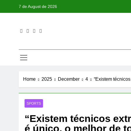
Skip
7 de August de 2026
to
content
Home
2025
December
4
“Existem técnicos
SPORTS
“Existem técnicos extr
é único, o melhor de 