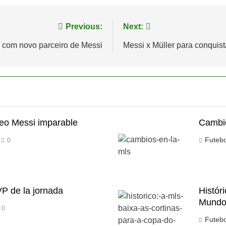
Previous:
Next:
 com novo parceiro de Messi
Messi x Müller para conquist
Leo Messi imparable
Cambi
Futeb
0
P de la jornada
Histór
Mund
0
Futeb