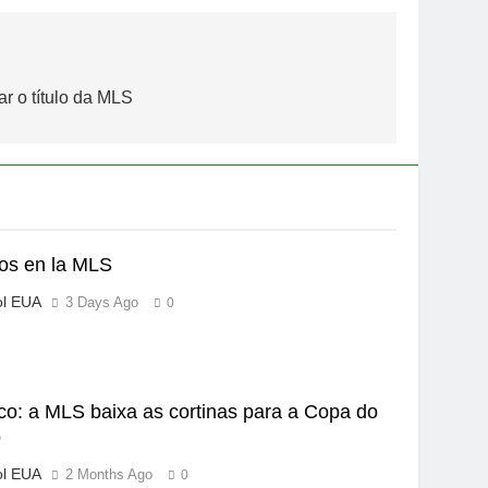
ar o título da MLS
os en la MLS
ol EUA
3 Days Ago
0
ico: a MLS baixa as cortinas para a Copa do
o
ol EUA
2 Months Ago
0