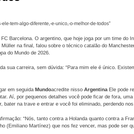
FC Barcelona. O argentino, que hoje joga por um time do I
Müller na final, falou sobre o técnico catalão do Manchest
Copa do Mundo de 2026.
 da sua carreira, sem dúvida: “Para mim ele é único. Exist
jogar em seguida
Mundo
acredite nisso
Argentina
Ele pode re
utar. Aí, por pequenos detalhes você pode ficar de fora, uma
r, bater na trave e entrar e você foi eliminado, perdendo nos
afirmação: “Nós, tanto contra a Holanda quanto contra a Fr
nho (Emiliano Martínez) que nos fez vencer, mas pode ser q