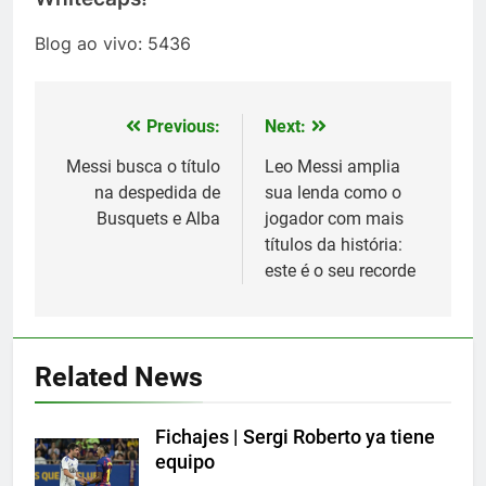
Blog ao vivo: 5436
Previous:
Next:
Post
navigation
Messi busca o título
Leo Messi amplia
na despedida de
sua lenda como o
Busquets e Alba
jogador com mais
títulos da história:
este é o seu recorde
5
Lewandowski, elegido MVP de
la jornada
Related News
SPORTS
Fichajes | Sergi Roberto ya tiene
6
equipo
Histórico: a MLS baixa as