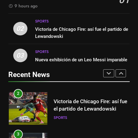
Suárez
9 hours ago
SPORTS
8
Exibição: duas assistências de
SPORTS
1
Leo Messi e hat-trick de Luis
02
Victoria de Chicago Fire: así fue el partido de
Fichajes | Sergi Roberto ya tiene
Suárez
SPORTS
Lewandowski
equipo
SPORTS
SPORTS
1
03
Nueva exhibición de un Leo Messi imparable
Fichajes | Sergi Roberto ya tiene
2
equipo
Victoria de Chicago Fire: así fue
Recent News
SPORTS
el partido de Lewandowski
SPORTS
2
Victoria de Chicago Fire: así fue
3
el partido de Lewandowski
Nueva exhibición de un Leo
SPORTS
Messi imparable
SPORTS
3