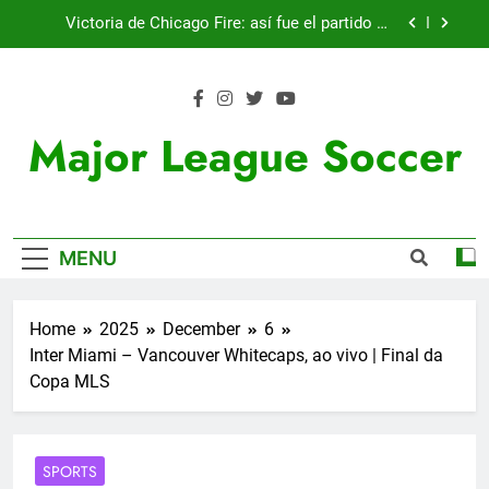
Skip
Victoria de Chicago Fire: así fue el partido de
to
Lewandowski
content
Nueva exhibición de un Leo Messi imparable
Cambios en la MLS
Major League Soccer
Fichajes | Sergi Roberto ya tiene equipo
Victoria de Chicago Fire: así fue el partido de
Lewandowski
MENU
Nueva exhibición de un Leo Messi imparable
Cambios en la MLS
Home
2025
December
6
Inter Miami – Vancouver Whitecaps, ao vivo | Final da
Copa MLS
SPORTS