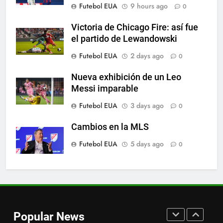
Futebol EUA
9 hours ago
0
cortinas para a Copa do Mundo
SPORTS
Victoria de Chicago Fire: así fue
el partido de Lewandowski
7
Futebol EUA
2 days ago
0
A lesão sofrida por Leo Messi já
é conhecida
Nueva exhibición de un Leo
Messi imparable
SPORTS
Futebol EUA
3 days ago
0
8
Cambios en la MLS
Exibição: duas assistências de
Leo Messi e hat-trick de Luis
Futebol EUA
5 days ago
0
Suárez
SPORTS
1
Fichajes | Sergi Roberto ya tiene
equipo
Popular News
SPORTS