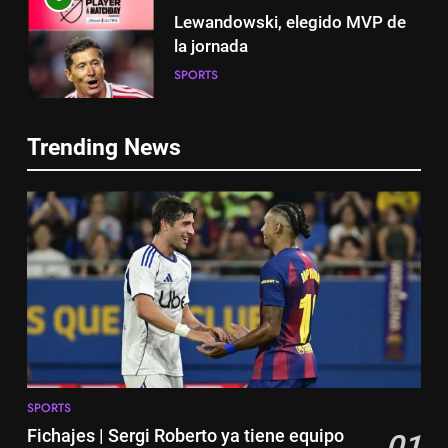
Lewandowski, elegido MVP de
la jornada
SPORTS
5
Lewandowski, elegido MVP de
6
la jornada
Trending News
Histórico: a MLS baixa as
SPORTS
cortinas para a Copa do Mundo
SPORTS
6
Histórico: a MLS baixa as
7
cortinas para a Copa do Mundo
A lesão sofrida por Leo Messi já
SPORTS
é conhecida
SPORTS
7
A lesão sofrida por Leo Messi já
8
é conhecida
SPORTS
Exibição: duas assistências de
SPORTS
Fichajes | Sergi Roberto ya tiene equipo
01
Leo Messi e hat-trick de Luis