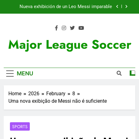
Skip
Nueva exhibición de un Leo Messi imparable
to
content
Cambios en la MLS
Lewandowski, elegido MVP de la jornada
Major League Soccer
Victoria de Chicago Fire: así fue el partido de
Lewandowski
Nueva exhibición de un Leo Messi imparable
MENU
Cambios en la MLS
Lewandowski, elegido MVP de la jornada
Home
2026
February
8
Uma nova exibição de Messi não é suficiente
SPORTS