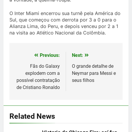
O Inter Miami encerrou sua turnê pela América do
Sul, que começou com derrota por 3 a 0 para o
Alianza Lima, do Peru, e depois venceu por 2 a 1
na visita ao Atlético Nacional da Colômbia.
Previous:
Next:
Post
navigation
Fãs do Galaxy
O grande detalhe de
explodem com a
Neymar para Messi e
possível contratação
seus filhos
de Cristiano Ronaldo
5
Histórico: a MLS baixa as
cortinas para a Copa do Mundo
Related News
SPORTS