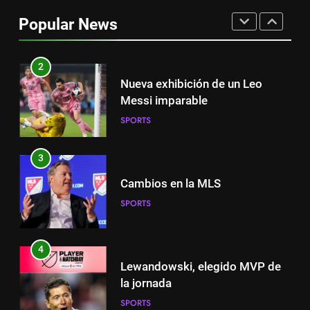
el partido de Lewandowski
Popular News
SPORTS
2
Nueva exhibición de un Leo
Messi imparable
SPORTS
3
Cambios en la MLS
SPORTS
4
Lewandowski, elegido MVP de
la jornada
SPORTS