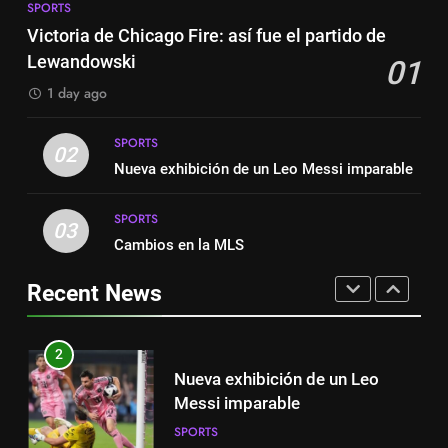
Leo Messi e hat-trick de Luis
SPORTS
Austin dispensa sua equipe
Suárez
Victoria de Chicago Fire: así fue el partido de
SPORTS
espanhola
Lewandowski
01
SPORTS
8
1 day ago
Austin dispensa sua equipe
1
espanhola
SPORTS
Victoria de Chicago Fire: así fue
02
SPORTS
Nueva exhibición de un Leo Messi imparable
el partido de Lewandowski
SPORTS
SPORTS
1
03
Cambios en la MLS
Victoria de Chicago Fire: así fue
2
el partido de Lewandowski
Nueva exhibición de un Leo
Recent News
SPORTS
Messi imparable
SPORTS
2
Nueva exhibición de un Leo
3
Messi imparable
Cambios en la MLS
SPORTS