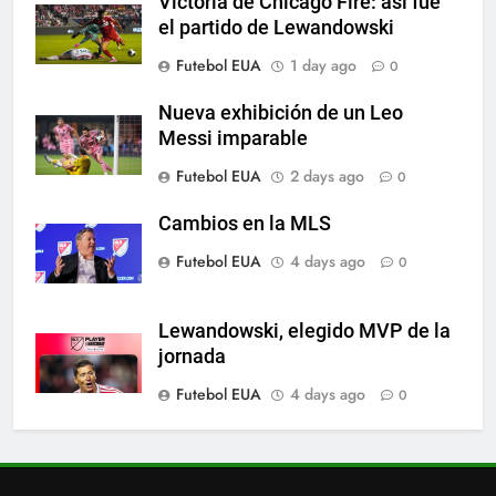
Victoria de Chicago Fire: así fue
6
el partido de Lewandowski
A lesão sofrida por Leo Messi já
Futebol EUA
1 day ago
0
é conhecida
SPORTS
Nueva exhibición de un Leo
Messi imparable
7
Futebol EUA
2 days ago
0
Exibição: duas assistências de
Leo Messi e hat-trick de Luis
Cambios en la MLS
Suárez
SPORTS
Futebol EUA
4 days ago
0
8
Lewandowski, elegido MVP de la
Austin dispensa sua equipe
jornada
espanhola
Futebol EUA
4 days ago
0
SPORTS
1
Victoria de Chicago Fire: así fue