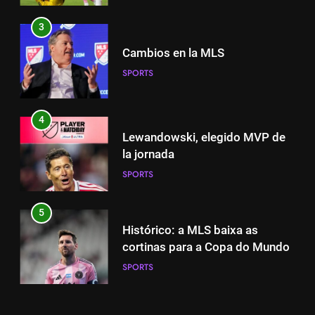
SPORTS
3
4
Cambios en la MLS
Lewandowski, elegido MVP de
SPORTS
la jornada
SPORTS
4
Lewandowski, elegido MVP de
5
la jornada
Histórico: a MLS baixa as
SPORTS
cortinas para a Copa do Mundo
SPORTS
5
Histórico: a MLS baixa as
6
cortinas para a Copa do Mundo
A lesão sofrida por Leo Messi já
SPORTS
é conhecida
SPORTS
6