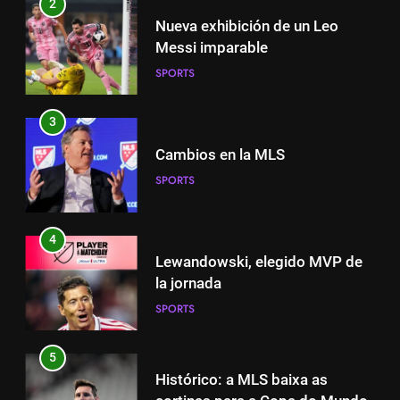
2
Nueva exhibición de un Leo
3
Messi imparable
Cambios en la MLS
SPORTS
SPORTS
3
4
Cambios en la MLS
Lewandowski, elegido MVP de
SPORTS
la jornada
SPORTS
4
Lewandowski, elegido MVP de
5
la jornada
Histórico: a MLS baixa as
SPORTS
cortinas para a Copa do Mundo
SPORTS
5
Histórico: a MLS baixa as
6