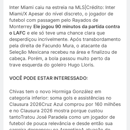
Inter Miami caiu na estreia na MLS|Crédito: Inter
Miami/X Apesar do nível discreto, o jogador de
futebol com passagem pelo Rayados de
Monterrey
Ele jogou 90 minutos da partida contra
o LAFC
e ele só teve uma chance clara que
desperdiçou incrivelmente. Após transbordamento
pela direita de Facundo Mura, o atacante da
Seleção Mexicana recebeu na área e finalizou de
cabeça. Porém, a bola passou muito perto da
trave esquerda do goleiro Hugo Lloris.
VOCÊ PODE ESTAR INTERESSADO:
Chivas tem o novo Hormiga González em
categoria inferior: soma gols e assistências no
Clausura 2026Cruz Azul comprou por 160 milhões
e no Clausura 2026 mostra porque custou
tantoTratou José Paradela como um jogador de
futebol de pouca relevância e desde então sua
carreira despencou na ArgentinaA atuação de