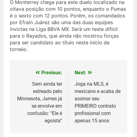
O Monterrey chega para este duelo localizado na
oitava posição com 10 pontos, enquanto o Pumas
é o sexto com 12 pontos. Porém, os comandados
por Efraín Juárez são uma das duas equipes
invictas na Liga BBVA MX. Será um teste difícil
para o Rayados, que ainda não mostrou forças
para ser candidato ao título neste início de
torneio.
Previous:
Next:
Post
navigation
Sem ainda ter
Joga na MLS, é
estreado pelo
mexicano e acaba de
Minnesota, James já
assinar seu
se envolve em
PRIMEIRO contrato
confusão: “Ele é
profissional com
egoísta”
apenas 15 anos
5