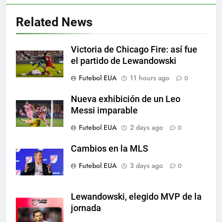
Histórico: a MLS baixa as
cortinas para a Copa do Mundo
Related News
SPORTS
Victoria de Chicago Fire: así fue
6
el partido de Lewandowski
A lesão sofrida por Leo Messi já
Futebol EUA
11 hours ago
0
é conhecida
SPORTS
Nueva exhibición de un Leo
Messi imparable
7
Futebol EUA
2 days ago
0
Exibição: duas assistências de
Leo Messi e hat-trick de Luis
Cambios en la MLS
Suárez
SPORTS
Futebol EUA
3 days ago
0
8
Lewandowski, elegido MVP de la
Austin dispensa sua equipe
jornada
espanhola