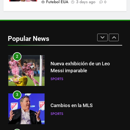
Futebol EUA
3 days ago
0
SPORTS
1
Victoria de Chicago Fire: así fue
el partido de Lewandowski
Popular News
SPORTS
2
Nueva exhibición de un Leo
Messi imparable
SPORTS
3
Cambios en la MLS
SPORTS