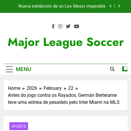
Skip
Nueva exhibición de un Leo Messi imparable
to
content
Cambios en la MLS
Lewandowski, elegido MVP de la jornada
Major League Soccer
Victoria de Chicago Fire: así fue el partido de
Lewandowski
Nueva exhibición de un Leo Messi imparable
MENU
Cambios en la MLS
Lewandowski, elegido MVP de la jornada
Home
2026
February
22
Antes do jogo contra os Rayados, Germán Berterame
teve uma estreia de pesadelo pelo Inter Miami na MLS
SPORTS