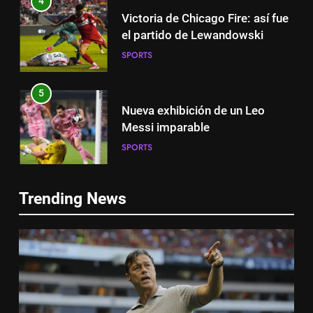
4
Victoria de Chicago Fire: así fue
el partido de Lewandowski
SPORTS
5
Nueva exhibición de un Leo
Messi imparable
SPORTS
5
6
Trending News
Nueva exhibición de un Leo
Cambios en la MLS
Messi imparable
SPORTS
SPORTS
6
7
Lewandowski, elegido MVP de
Cambios en la MLS
la jornada