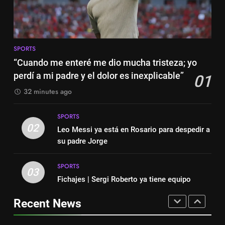
SPORTS
SPORTS
7
8
Lewandowski, elegido MVP de
SPORTS
Histórico: a MLS baixa as
la jornada
“Cuando me enteré me dio mucha tristeza; yo
cortinas para a Copa do Mundo
SPORTS
perdí a mi padre y el dolor es inexplicable”
01
SPORTS
32 minutes ago
8
1
Histórico: a MLS baixa as
SPORTS
“Cuando me enteré me dio
cortinas para a Copa do Mundo
02
Leo Messi ya está en Rosario para despedir a
mucha tristeza; yo perdí a mi
SPORTS
su padre Jorge
padre y el dolor es inexplicable”
SPORTS
SPORTS
1
03
2
Fichajes | Sergi Roberto ya tiene equipo
“Cuando me enteré me dio
Leo Messi ya está en Rosario
mucha tristeza; yo perdí a mi
para despedir a su padre Jorge
Recent News
padre y el dolor es inexplicable”
SPORTS
SPORTS