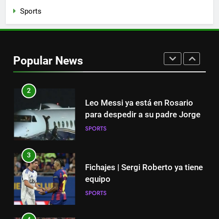
Sports
1
“Cuando me enteré me dio
mucha tristeza; yo perdí a mi
Popular News
padre y el dolor es inexplicable”
SPORTS
2
Leo Messi ya está en Rosario
para despedir a su padre Jorge
SPORTS
3
Fichajes | Sergi Roberto ya tiene
equipo
SPORTS