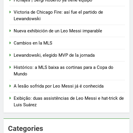
Messi imparable
Victoria de Chicago Fire: así fue el partido de
SPORTS
Lewandowski
Nueva exhibición de un Leo Messi imparable
6
Cambios en la MLS
Cambios en la MLS
SPORTS
Lewandowski, elegido MVP de la jornada
Histórico: a MLS baixa as cortinas para a Copa do
7
Mundo
Lewandowski, elegido MVP de
la jornada
A lesão sofrida por Leo Messi já é conhecida
SPORTS
Exibição: duas assistências de Leo Messi e hat-trick de
Luis Suárez
8
Histórico: a MLS baixa as
cortinas para a Copa do Mundo
Categories
SPORTS