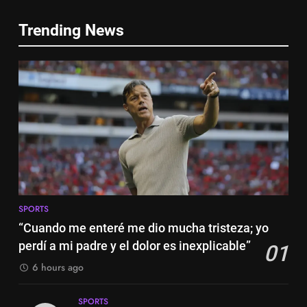
5
6
Trending News
Nueva exhibición de un Leo
Cambios en la MLS
Messi imparable
SPORTS
SPORTS
6
7
Lewandowski, elegido MVP de
Cambios en la MLS
la jornada
SPORTS
SPORTS
7
8
Lewandowski, elegido MVP de
SPORTS
Histórico: a MLS baixa as
la jornada
“Cuando me enteré me dio mucha tristeza; yo
cortinas para a Copa do Mundo
SPORTS
perdí a mi padre y el dolor es inexplicable”
01
SPORTS
6 hours ago
8
1
Histórico: a MLS baixa as
SPORTS
“Cuando me enteré me dio