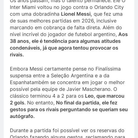
Os anos passam, mas o talento permanece. Ele O
Inter Miami voltou no jogo contra o Orlando City
com uma dobradinha
Lionel Messi
,
que fez uma
de suas melhores partidas em 2026, inclusive
marcando em cobrança de falta direta. Além do
nível incrível do jogador de futebol argentino,
Aos
38 anos, ele é tendência para algumas atitudes
condenáveis, já que agora tentou provocar os
rivais.
Embora Messi certamente pense no Finalíssima
suspensa entre a Seleção Argentina e a da
Espanhatambém se concentra em jogar o melhor
possível pela equipe de Javier Mascherano. O
clássico terminou 4 a 2 para os
Leo, que marcou
2 gols
. No entanto,
No final da partida, ele fez
gestos para os rivais perguntando se queriam seu
autógrafo.
Durante a partida foi possível ver os reservas do
Orlando fazendo alguns gestos, reclamando para