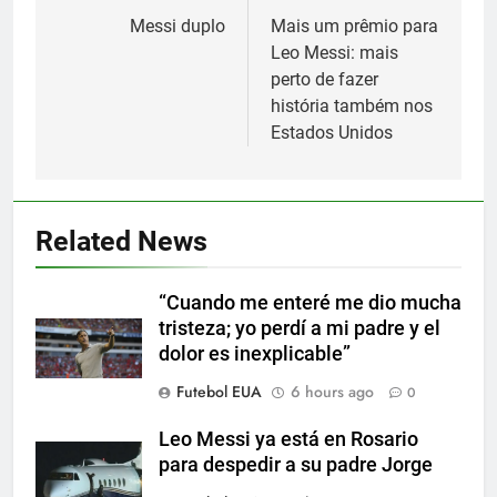
navigation
Messi duplo
Mais um prêmio para
Leo Messi: mais
perto de fazer
história também nos
Estados Unidos
5
Nueva exhibición de un Leo
Related News
Messi imparable
SPORTS
“Cuando me enteré me dio mucha
tristeza; yo perdí a mi padre y el
6
dolor es inexplicable”
Cambios en la MLS
Futebol EUA
6 hours ago
0
SPORTS
Leo Messi ya está en Rosario
para despedir a su padre Jorge
7