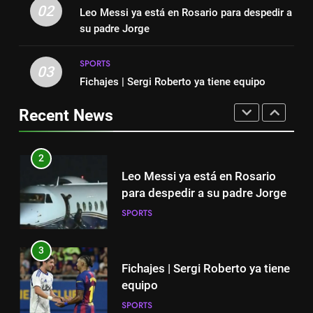
cortinas para a Copa do Mundo
02
Leo Messi ya está en Rosario para despedir a
mucha tristeza; yo perdí a mi
SPORTS
su padre Jorge
padre y el dolor es inexplicable”
SPORTS
SPORTS
1
03
2
Fichajes | Sergi Roberto ya tiene equipo
“Cuando me enteré me dio
Leo Messi ya está en Rosario
mucha tristeza; yo perdí a mi
para despedir a su padre Jorge
Recent News
padre y el dolor es inexplicable”
SPORTS
SPORTS
2
3
Leo Messi ya está en Rosario
Fichajes | Sergi Roberto ya tiene
para despedir a su padre Jorge
equipo
SPORTS
SPORTS
3
4
Fichajes | Sergi Roberto ya tiene
Victoria de Chicago Fire: así fue
equipo
el partido de Lewandowski
SPORTS
SPORTS