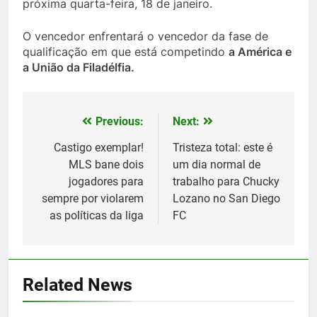
próxima quarta-feira, 18 de janeiro.
O vencedor enfrentará o vencedor da fase de
qualificação em que está competindo
a América e
a União da Filadélfia.
Previous:
Next:
Post
navigation
Castigo exemplar!
Tristeza total: este é
MLS bane dois
um dia normal de
jogadores para
trabalho para Chucky
sempre por violarem
Lozano no San Diego
as políticas da liga
FC
5
Lewandowski, elegido MVP de
la jornada
Related News
SPORTS