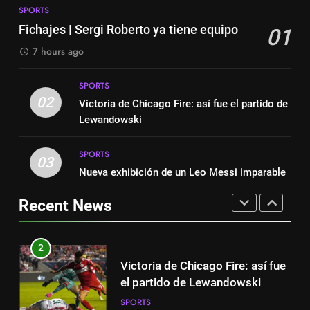
é conhecida
SPORTS
Exibição: duas assistências de
SPORTS
Fichajes | Sergi Roberto ya tiene equipo
01
Leo Messi e hat-trick de Luis
Suárez
7 hours ago
SPORTS
8
Exibição: duas assistências de
SPORTS
1
Leo Messi e hat-trick de Luis
02
Victoria de Chicago Fire: así fue el partido de
Fichajes | Sergi Roberto ya tiene
Suárez
SPORTS
Lewandowski
equipo
SPORTS
SPORTS
1
03
Nueva exhibición de un Leo Messi imparable
Fichajes | Sergi Roberto ya tiene
2
equipo
Victoria de Chicago Fire: así fue
Recent News
SPORTS
el partido de Lewandowski
SPORTS
2
Victoria de Chicago Fire: así fue
3
el partido de Lewandowski
Nueva exhibición de un Leo
SPORTS
Messi imparable