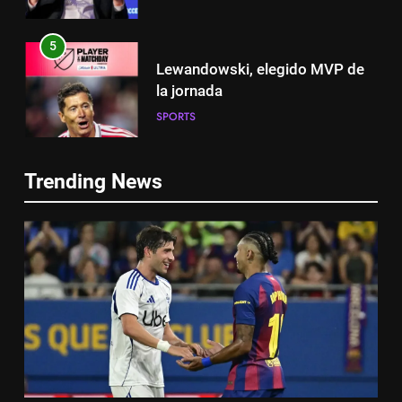
5
Lewandowski, elegido MVP de
la jornada
SPORTS
5
Lewandowski, elegido MVP de
6
la jornada
Trending News
Histórico: a MLS baixa as
SPORTS
cortinas para a Copa do Mundo
SPORTS
6
Histórico: a MLS baixa as
7
cortinas para a Copa do Mundo
A lesão sofrida por Leo Messi já
SPORTS
é conhecida
SPORTS
7
A lesão sofrida por Leo Messi já
8