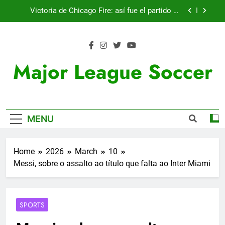
Skip
Victoria de Chicago Fire: así fue el partido de
to
Lewandowski
content
Nueva exhibición de un Leo Messi imparable
Cambios en la MLS
Major League Soccer
Fichajes | Sergi Roberto ya tiene equipo
Victoria de Chicago Fire: así fue el partido de
Lewandowski
MENU
Nueva exhibición de un Leo Messi imparable
Cambios en la MLS
Home
2026
March
10
Messi, sobre o assalto ao título que falta ao Inter Miami
SPORTS