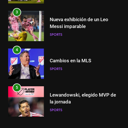
SPORTS
3
Nueva exhibición de un Leo
4
Messi imparable
Cambios en la MLS
SPORTS
SPORTS
4
Cambios en la MLS
5
Lewandowski, elegido MVP de
SPORTS
la jornada
SPORTS
5
Lewandowski, elegido MVP de
6
la jornada
Histórico: a MLS baixa as
SPORTS
cortinas para a Copa do Mundo
SPORTS
6