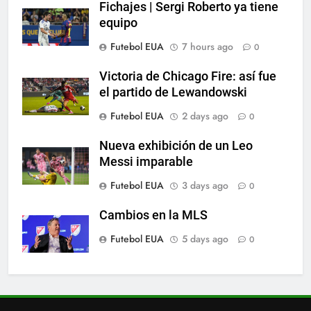
Fichajes | Sergi Roberto ya tiene
6
equipo
Histórico: a MLS baixa as
Futebol EUA
7 hours ago
0
cortinas para a Copa do Mundo
SPORTS
Victoria de Chicago Fire: así fue
el partido de Lewandowski
7
Futebol EUA
2 days ago
0
A lesão sofrida por Leo Messi já
é conhecida
Nueva exhibición de un Leo
Messi imparable
SPORTS
Futebol EUA
3 days ago
0
8
Cambios en la MLS
Exibição: duas assistências de
Leo Messi e hat-trick de Luis
Futebol EUA
5 days ago
0
Suárez
SPORTS
1
Fichajes | Sergi Roberto ya tiene