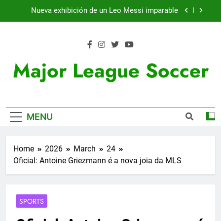
Skip
Nueva exhibición de un Leo Messi imparable
to
content
Cambios en la MLS
Lewandowski, elegido MVP de la jornada
Major League Soccer
Victoria de Chicago Fire: así fue el partido de
Lewandowski
Nueva exhibición de un Leo Messi imparable
MENU
Cambios en la MLS
Lewandowski, elegido MVP de la jornada
Home
2026
March
24
Oficial: Antoine Griezmann é a nova joia da MLS
SPORTS