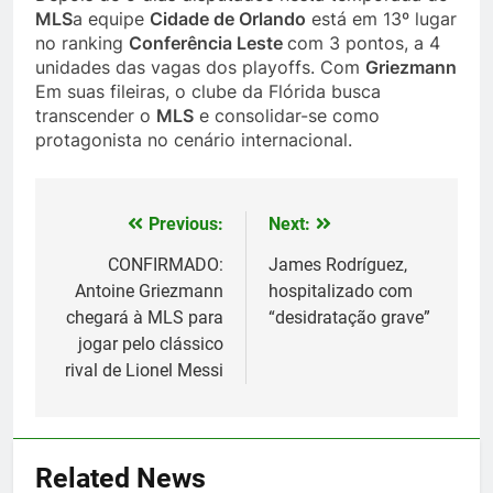
MLS
a equipe
Cidade de Orlando
está em 13º lugar
no ranking
Conferência Leste
com 3 pontos, a 4
unidades das vagas dos playoffs. Com
Griezmann
Em suas fileiras, o clube da Flórida busca
transcender o
MLS
e consolidar-se como
protagonista no cenário internacional.
Previous:
Next:
Post
navigation
CONFIRMADO:
James Rodríguez,
Antoine Griezmann
hospitalizado com
chegará à MLS para
“desidratação grave”
jogar pelo clássico
rival de Lionel Messi
5
Histórico: a MLS baixa as
cortinas para a Copa do Mundo
Related News