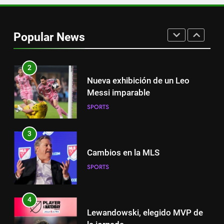
1
Victoria de Chicago Fire: así fue
el partido de Lewandowski
Popular News
SPORTS
2
Nueva exhibición de un Leo
Messi imparable
SPORTS
3
Cambios en la MLS
SPORTS
4
Lewandowski, elegido MVP de