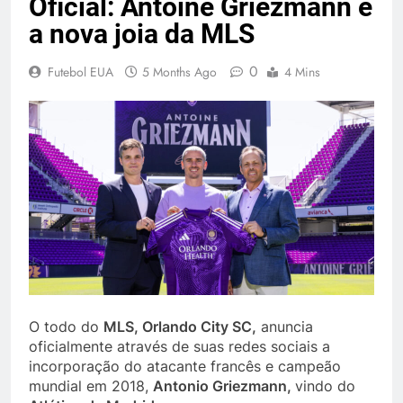
Oficial: Antoine Griezmann é
a nova joia da MLS
0
Futebol EUA
5 Months Ago
4 Mins
O todo do
MLS, Orlando City SC,
anuncia
oficialmente através de suas redes sociais a
incorporação do atacante francês e campeão
mundial em 2018,
Antonio Griezmann,
vindo do