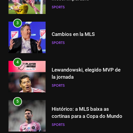
Cambios en la MLS
SPORTS
SPORTS
3
4
Cambios en la MLS
Lewandowski, elegido MVP de
SPORTS
la jornada
SPORTS
4
Lewandowski, elegido MVP de
5
la jornada
Histórico: a MLS baixa as
SPORTS
cortinas para a Copa do Mundo
SPORTS
5
Histórico: a MLS baixa as
6
cortinas para a Copa do Mundo
A lesão sofrida por Leo Messi já
SPORTS
é conhecida