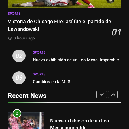
Exibição: duas assistências de
8
Leo Messi e hat-trick de Luis
SPORTS
Austin dispensa sua equipe
Suárez
Victoria de Chicago Fire: así fue el partido de
SPORTS
espanhola
Lewandowski
01
SPORTS
8
8 hours ago
Austin dispensa sua equipe
1
espanhola
SPORTS
Victoria de Chicago Fire: así fue
02
SPORTS
Nueva exhibición de un Leo Messi imparable
el partido de Lewandowski
SPORTS
SPORTS
1
03
Cambios en la MLS
Victoria de Chicago Fire: así fue
2
el partido de Lewandowski
Nueva exhibición de un Leo
Recent News
SPORTS
Messi imparable
SPORTS
2
Nueva exhibición de un Leo
3
Messi imparable