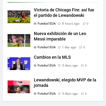
SPORTS
Victoria de Chicago Fire: así fue
6
el partido de Lewandowski
A lesão sofrida por Leo Messi já
Futebol EUA
8 hours ago
0
é conhecida
SPORTS
Nueva exhibición de un Leo
Messi imparable
7
Futebol EUA
1 day ago
0
Exibição: duas assistências de
Leo Messi e hat-trick de Luis
Cambios en la MLS
Suárez
SPORTS
Futebol EUA
3 days ago
0
8
Lewandowski, elegido MVP de la
Austin dispensa sua equipe
jornada
espanhola
Futebol EUA
3 days ago
0
SPORTS