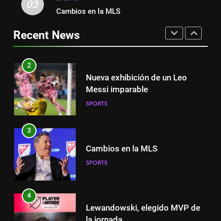
1
03
Cambios en la MLS
Victoria de Chicago Fire: así fue
2
el partido de Lewandowski
Nueva exhibición de un Leo
Recent News
SPORTS
Messi imparable
SPORTS
2
Nueva exhibición de un Leo
3
Messi imparable
Cambios en la MLS
SPORTS
SPORTS
3
4
Cambios en la MLS
Lewandowski, elegido MVP de
SPORTS
la jornada
SPORTS
4
Lewandowski, elegido MVP de
5
la jornada