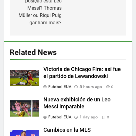
posição está Leo
Messi? Thomas
Müller ou Riqui Puig
ganham mais?
5
Histórico: a MLS baixa as
cortinas para a Copa do Mundo
Related News
SPORTS
Victoria de Chicago Fire: así fue
6
el partido de Lewandowski
A lesão sofrida por Leo Messi já
Futebol EUA
5 hours ago
0
é conhecida
SPORTS
Nueva exhibición de un Leo
Messi imparable
7
Futebol EUA
1 day ago
0
Exibição: duas assistências de
Leo Messi e hat-trick de Luis
Cambios en la MLS
Suárez