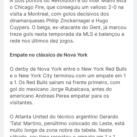
A dois pontos do Revolution e do Inter Miami está
o Chicago Fire, que conseguiu um valioso 2-0 na
visita a Montreal, com golos decisivos dos
dinamarqueses Philip Zinckernagel e Hugo
Cuypers. O belga, ex-atacante do Gent, já marcou
treze gols nesta temporada da MLS e balançou a
rede nos últimos dez jogos.
Empate no clássico de Nova York
O derby de Nova York entre o New York Red Bulls
e o New York City terminou com um empate em 1
a 1. Os Red Bulls saíram na frente primeiro, com
gol do mexicano Jorge Rubalcava, antes do
americano Andreas Perea empatar para os
visitantes.
O Atlanta United do técnico argentino Gerardo
‘Tata’ Martino, penúltimo colocado do Leste, está
muito longe da zona nobre da tabela. Neste
sábado, seu time resgatou o empate em 1 a 1