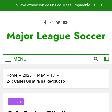
Skip
Nueva exhibición de un Leo Messi imparable
to
content
Cambios en la MLS
Lewandowski, elegido MVP de la jornada
Major League Soccer
Victoria de Chicago Fire: así fue el partido de
Lewandowski
Nueva exhibición de un Leo Messi imparable
MENU
Cambios en la MLS
Lewandowski, elegido MVP de la jornada
Home
2026
May
17
2-1: Carles Gil atira na Revolução
SPORTS