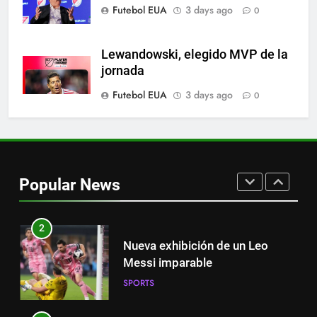
SPORTS
Futebol EUA
3 days ago
0
8
Lewandowski, elegido MVP de la
Austin dispensa sua equipe
jornada
espanhola
Futebol EUA
3 days ago
0
SPORTS
1
Victoria de Chicago Fire: así fue
el partido de Lewandowski
Popular News
SPORTS
2
Nueva exhibición de un Leo
Messi imparable
SPORTS