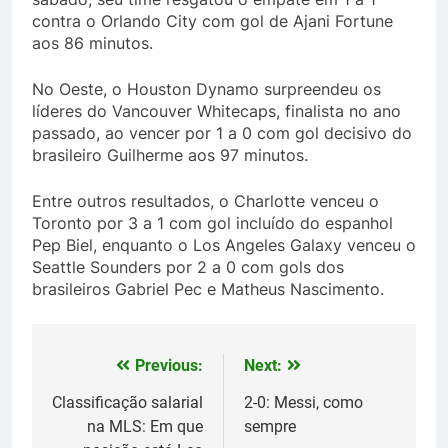
contra o Orlando City com gol de Ajani Fortune
aos 86 minutos.
No Oeste, o Houston Dynamo surpreendeu os
líderes do Vancouver Whitecaps, finalista no ano
passado, ao vencer por 1 a 0 com gol decisivo do
brasileiro Guilherme aos 97 minutos.
Entre outros resultados, o Charlotte venceu o
Toronto por 3 a 1 com gol incluído do espanhol
Pep Biel, enquanto o Los Angeles Galaxy venceu o
Seattle Sounders por 2 a 0 com gols dos
brasileiros Gabriel Pec e Matheus Nascimento.
Previous:
Next:
Post
navigation
Classificação salarial
2-0: Messi, como
na MLS: Em que
sempre