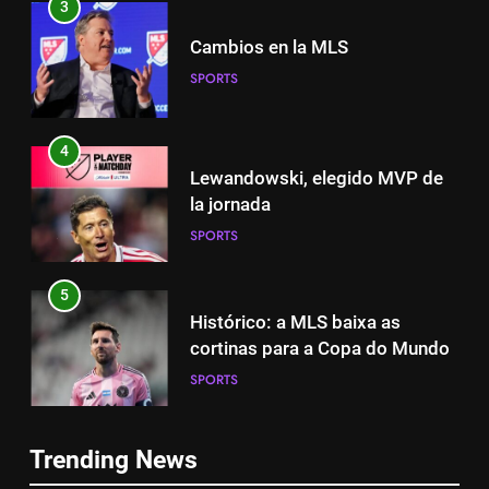
3
Cambios en la MLS
SPORTS
4
Lewandowski, elegido MVP de
la jornada
SPORTS
5
Histórico: a MLS baixa as
cortinas para a Copa do Mundo
SPORTS
5
Histórico: a MLS baixa as
6
Trending News
cortinas para a Copa do Mundo
A lesão sofrida por Leo Messi já
SPORTS