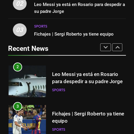
cortinas para a Copa do Mundo
02
Leo Messi ya está en Rosario para despedir a
mucha tristeza; yo perdí a mi
SPORTS
su padre Jorge
padre y el dolor es inexplicable”
SPORTS
SPORTS
1
03
2
Fichajes | Sergi Roberto ya tiene equipo
“Cuando me enteré me dio
Leo Messi ya está en Rosario
mucha tristeza; yo perdí a mi
para despedir a su padre Jorge
Recent News
padre y el dolor es inexplicable”
SPORTS
SPORTS
2
3
Leo Messi ya está en Rosario
Fichajes | Sergi Roberto ya tiene
para despedir a su padre Jorge
equipo
SPORTS
SPORTS
3
4
Fichajes | Sergi Roberto ya tiene
Victoria de Chicago Fire: así fue
equipo
el partido de Lewandowski
SPORTS
SPORTS