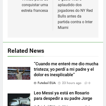
navigation
conquistar uma
aplaudido dos
estrela francesa
jogadores do NY Red
Bulls antes da
partida contra o Inter
Miami
5
Nueva exhibición de un Leo
Related News
Messi imparable
SPORTS
“Cuando me enteré me dio mucha
tristeza; yo perdí a mi padre y el
6
dolor es inexplicable”
Cambios en la MLS
Futebol EUA
23 hours ago
0
SPORTS
Leo Messi ya está en Rosario
para despedir a su padre Jorge
7