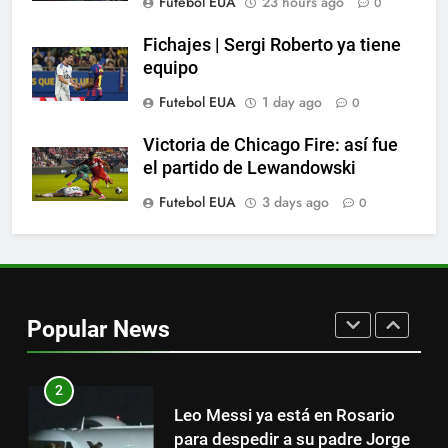
Futebol EUA
23 hours ago
0
Lewandowski, elegido MVP de
la jornada
Fichajes | Sergi Roberto ya tiene
equipo
SPORTS
Futebol EUA
1 day ago
0
8
Victoria de Chicago Fire: así fue
Histórico: a MLS baixa as
el partido de Lewandowski
cortinas para a Copa do Mundo
Futebol EUA
3 days ago
0
SPORTS
1
“Cuando me enteré me dio
mucha tristeza; yo perdí a mi
Popular News
padre y el dolor es inexplicable”
SPORTS
2
Leo Messi ya está en Rosario
para despedir a su padre Jorge