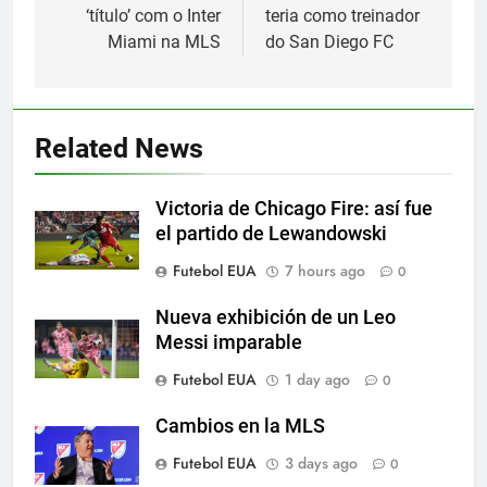
‘título’ com o Inter
teria como treinador
Miami na MLS
do San Diego FC
5
Histórico: a MLS baixa as
cortinas para a Copa do Mundo
Related News
SPORTS
Victoria de Chicago Fire: así fue
6
el partido de Lewandowski
A lesão sofrida por Leo Messi já
Futebol EUA
7 hours ago
0
é conhecida
SPORTS
Nueva exhibición de un Leo
Messi imparable
7
Futebol EUA
1 day ago
0
Exibição: duas assistências de
Leo Messi e hat-trick de Luis
Cambios en la MLS
Suárez
SPORTS
Futebol EUA
3 days ago
0