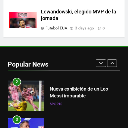
8
Lewandowski, elegido MVP de la
Austin dispensa sua equipe
jornada
espanhola
Futebol EUA
3 days ago
0
SPORTS
1
Victoria de Chicago Fire: así fue
el partido de Lewandowski
Popular News
SPORTS
2
Nueva exhibición de un Leo
Messi imparable
SPORTS
3