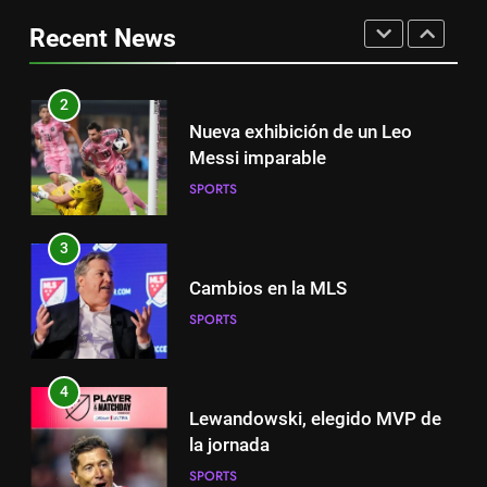
el partido de Lewandowski
Nueva exhibición de un Leo
Recent News
SPORTS
Messi imparable
SPORTS
2
Nueva exhibición de un Leo
3
Messi imparable
Cambios en la MLS
SPORTS
SPORTS
3
4
Cambios en la MLS
Lewandowski, elegido MVP de
SPORTS
la jornada
SPORTS
4
Lewandowski, elegido MVP de
5
la jornada
Histórico: a MLS baixa as
SPORTS
cortinas para a Copa do Mundo