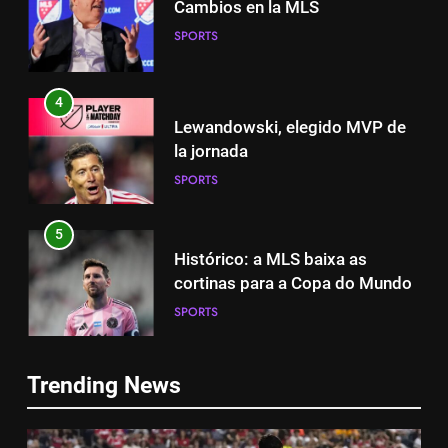
Cambios en la MLS
SPORTS
4
Lewandowski, elegido MVP de
la jornada
SPORTS
5
Histórico: a MLS baixa as
cortinas para a Copa do Mundo
SPORTS
5
Histórico: a MLS baixa as
6
Trending News
cortinas para a Copa do Mundo
A lesão sofrida por Leo Messi já
SPORTS
é conhecida
SPORTS