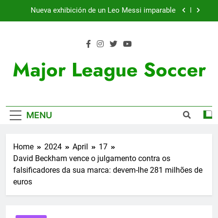
Skip
Nueva exhibición de un Leo Messi imparable
to
content
Cambios en la MLS
Lewandowski, elegido MVP de la jornada
Major League Soccer
Victoria de Chicago Fire: así fue el partido de
Lewandowski
Nueva exhibición de un Leo Messi imparable
MENU
Cambios en la MLS
Lewandowski, elegido MVP de la jornada
Home
2024
April
17
David Beckham vence o julgamento contra os
falsificadores da sua marca: devem-lhe 281 milhões de
euros