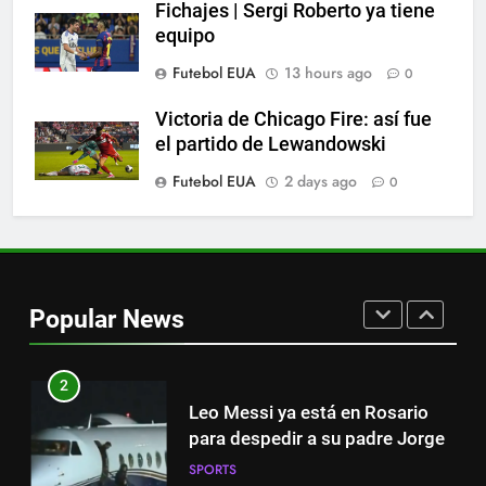
la jornada
Fichajes | Sergi Roberto ya tiene
equipo
SPORTS
Futebol EUA
13 hours ago
0
8
Victoria de Chicago Fire: así fue
Histórico: a MLS baixa as
el partido de Lewandowski
cortinas para a Copa do Mundo
Futebol EUA
2 days ago
0
SPORTS
1
“Cuando me enteré me dio
mucha tristeza; yo perdí a mi
Popular News
padre y el dolor es inexplicable”
SPORTS
2
Leo Messi ya está en Rosario
para despedir a su padre Jorge
SPORTS