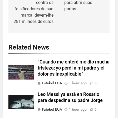
contra os
para abrir suas
falsificadores da sua
portas
marca: devem-lhe
281 milhões de euros
5
Nueva exhibición de un Leo
Related News
Messi imparable
SPORTS
“Cuando me enteré me dio mucha
tristeza; yo perdí a mi padre y el
6
dolor es inexplicable”
Cambios en la MLS
Futebol EUA
1 hour ago
0
SPORTS
Leo Messi ya está en Rosario
para despedir a su padre Jorge
7
Futebol EUA
1 hour ago
0
Lewandowski, elegido MVP de