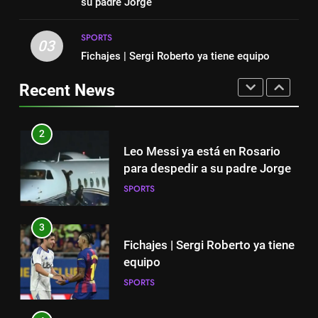
SPORTS
su padre Jorge
padre y el dolor es inexplicable”
SPORTS
SPORTS
1
03
2
Fichajes | Sergi Roberto ya tiene equipo
“Cuando me enteré me dio
Leo Messi ya está en Rosario
mucha tristeza; yo perdí a mi
para despedir a su padre Jorge
Recent News
padre y el dolor es inexplicable”
SPORTS
SPORTS
2
3
Leo Messi ya está en Rosario
Fichajes | Sergi Roberto ya tiene
para despedir a su padre Jorge
equipo
SPORTS
SPORTS
3
4
Fichajes | Sergi Roberto ya tiene
Victoria de Chicago Fire: así fue
equipo
el partido de Lewandowski
SPORTS
SPORTS