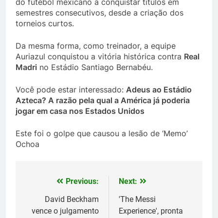
do futebol mexicano a conquistar títulos em
semestres consecutivos, desde a criação dos
torneios curtos.
Da mesma forma, como treinador, a equipe
Auriazul conquistou a vitória histórica contra
Real
Madri
no Estádio Santiago Bernabéu.
Você pode estar interessado:
Adeus ao Estádio
Azteca? A razão pela qual a América já poderia
jogar em casa nos Estados Unidos
Este foi o golpe que causou a lesão de ‘Memo’
Ochoa
Previous:
Next:
Post
navigation
David Beckham
'The Messi
vence o julgamento
Experience', pronta