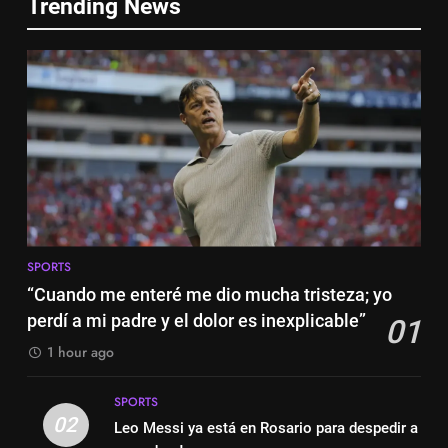
Trending News
Nueva exhibición de un Leo
Cambios en la MLS
Messi imparable
SPORTS
SPORTS
6
7
Lewandowski, elegido MVP de
Cambios en la MLS
la jornada
SPORTS
SPORTS
7
8
Lewandowski, elegido MVP de
SPORTS
Histórico: a MLS baixa as
la jornada
“Cuando me enteré me dio mucha tristeza; yo
cortinas para a Copa do Mundo
SPORTS
perdí a mi padre y el dolor es inexplicable”
01
SPORTS
1 hour ago
8
1
Histórico: a MLS baixa as
SPORTS
“Cuando me enteré me dio
cortinas para a Copa do Mundo
02
Leo Messi ya está en Rosario para despedir a
mucha tristeza; yo perdí a mi