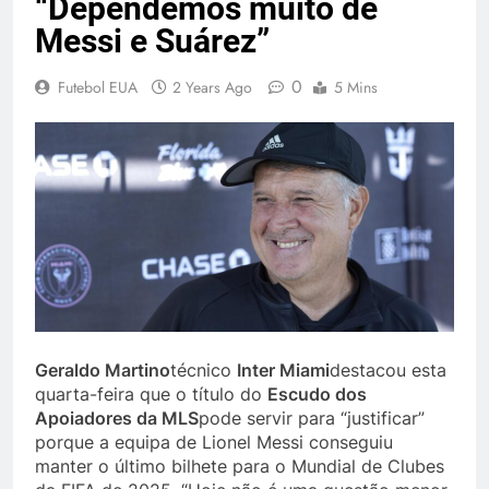
“Dependemos muito de
Messi e Suárez”
0
Futebol EUA
2 Years Ago
5 Mins
Geraldo Martino
técnico
Inter Miami
destacou esta
quarta-feira que o título do
Escudo dos
Apoiadores da MLS
pode servir para “justificar”
porque a equipa de Lionel Messi conseguiu
manter o último bilhete para o Mundial de Clubes