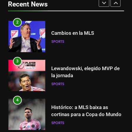
Recent News
SPORTS
Cambios en la MLS
SPORTS
2
Cambios en la MLS
3
SPORTS
Lewandowski, elegido MVP de
la jornada
SPORTS
3
Lewandowski, elegido MVP de
4
la jornada
Histórico: a MLS baixa as
SPORTS
cortinas para a Copa do Mundo
SPORTS
4
Histórico: a MLS baixa as
5
cortinas para a Copa do Mundo
A lesão sofrida por Leo Messi já
SPORTS
é conhecida