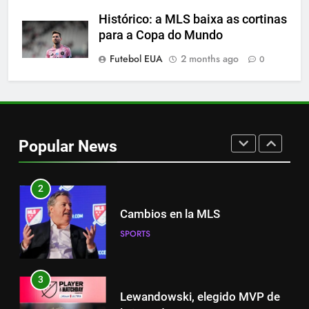
8
Histórico: a MLS baixa as cortinas
A incrível raiva de Messi com os
para a Copa do Mundo
torcedores do Inter Miami
Futebol EUA
2 months ago
0
SPORTS
1
Nueva exhibición de un Leo
Messi imparable
Popular News
SPORTS
2
Cambios en la MLS
SPORTS
3
Lewandowski, elegido MVP de