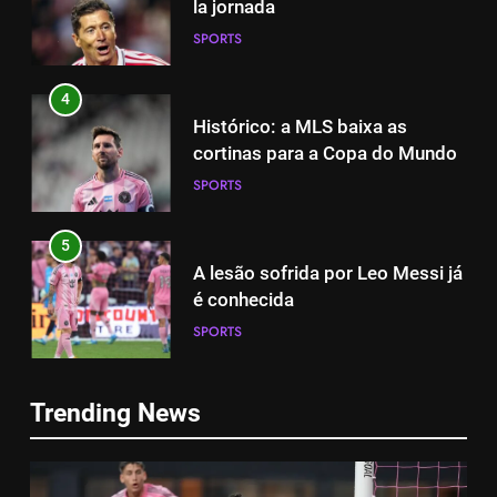
la jornada
SPORTS
4
Histórico: a MLS baixa as
cortinas para a Copa do Mundo
SPORTS
5
A lesão sofrida por Leo Messi já
é conhecida
SPORTS
5
A lesão sofrida por Leo Messi já
6
é conhecida
Trending News
Exibição: duas assistências de
SPORTS
Leo Messi e hat-trick de Luis
Suárez
SPORTS
6