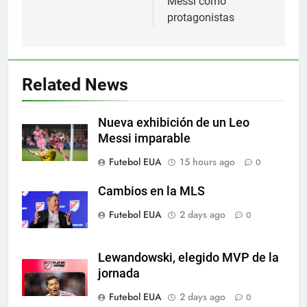
Messi como
protagonistas
5
A lesão sofrida por Leo Messi já
é conhecida
Related News
SPORTS
Nueva exhibición de un Leo
6
Messi imparable
Exibição: duas assistências de
Futebol EUA
15 hours ago
0
Leo Messi e hat-trick de Luis
Suárez
SPORTS
Cambios en la MLS
Futebol EUA
2 days ago
0
7
Austin dispensa sua equipe
espanhola
Lewandowski, elegido MVP de la
jornada
SPORTS
Futebol EUA
2 days ago
0