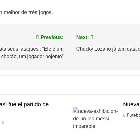
m melhor de três jogos.
Previous:
Next:
ata seus ‘ataques’: “Ele é um
Chucky Lozano já tem data 
 chorão, um jogador nojento”
así fue el partido de
Nueva 
Futeb
0