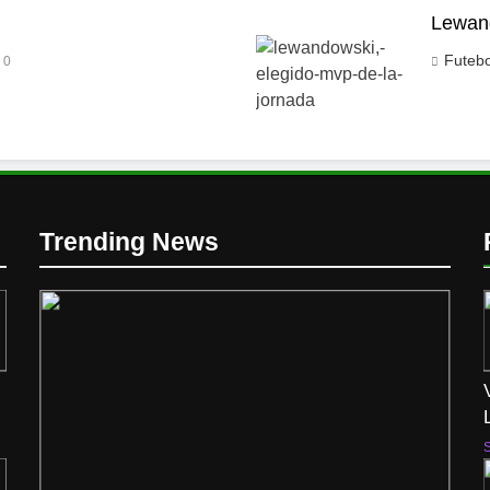
Lewand
Futeb
0
Trending News