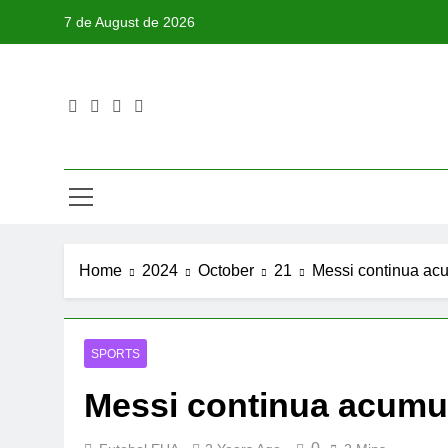
Skip
7 de August de 2026
to
content
Home
2024
October
21
Messi continua ac
SPORTS
Messi continua acumu