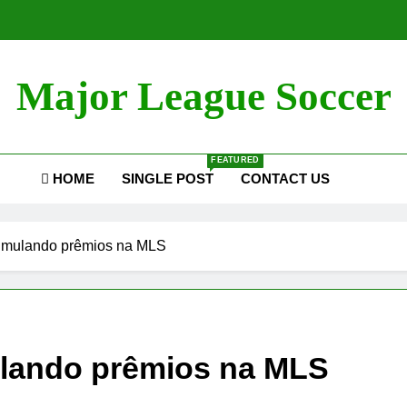
Major League Soccer
FEATURED
HOME
SINGLE POST
CONTACT US
umulando prêmios na MLS
lando prêmios na MLS