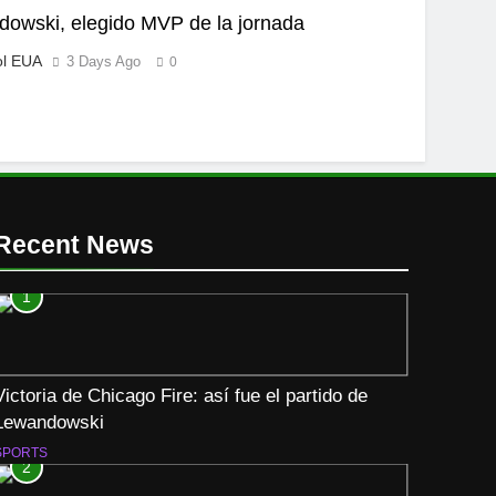
owski, elegido MVP de la jornada
ol EUA
3 Days Ago
0
Recent News
1
Victoria de Chicago Fire: así fue el partido de
Lewandowski
SPORTS
2