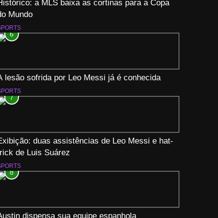
Histórico: a MLS baixa as cortinas para a Copa
do Mundo
SPORTS
6
A lesão sofrida por Leo Messi já é conhecida
SPORTS
7
Exibição: duas assistências de Leo Messi e hat-
trick de Luis Suárez
SPORTS
8
Austin dispensa sua equipe espanhola