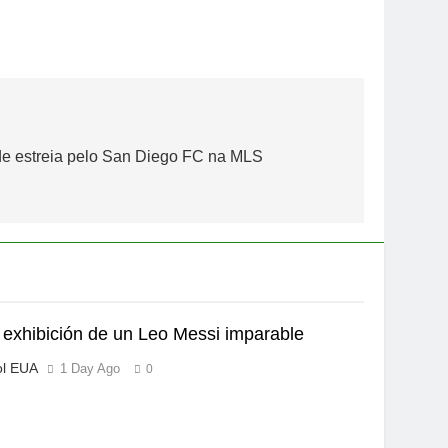
de estreia pelo San Diego FC na MLS
exhibición de un Leo Messi imparable
ol EUA
1 Day Ago
0