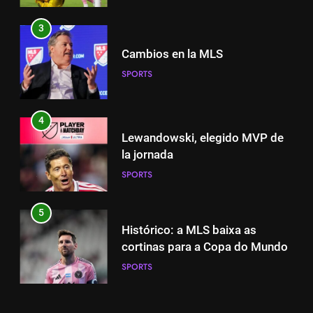
SPORTS
3
4
Cambios en la MLS
Lewandowski, elegido MVP de
SPORTS
la jornada
SPORTS
4
Lewandowski, elegido MVP de
5
la jornada
Histórico: a MLS baixa as
SPORTS
cortinas para a Copa do Mundo
SPORTS
5
Histórico: a MLS baixa as
6
cortinas para a Copa do Mundo
A lesão sofrida por Leo Messi já
SPORTS
é conhecida
SPORTS
6