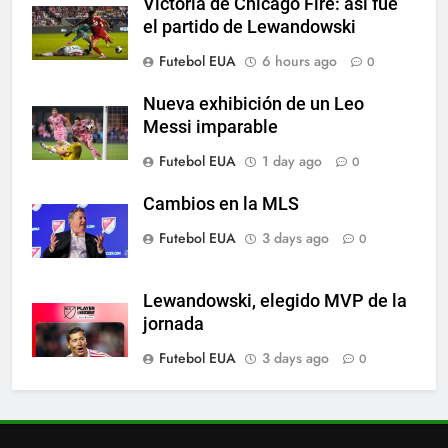
Victoria de Chicago Fire: así fue
6
el partido de Lewandowski
A lesão sofrida por Leo Messi já
Futebol EUA
6 hours ago
0
é conhecida
SPORTS
Nueva exhibición de un Leo
Messi imparable
7
Futebol EUA
1 day ago
0
Exibição: duas assistências de
Leo Messi e hat-trick de Luis
Cambios en la MLS
Suárez
SPORTS
Futebol EUA
3 days ago
0
8
Lewandowski, elegido MVP de la
Austin dispensa sua equipe
jornada
espanhola
Futebol EUA
3 days ago
0
SPORTS
1
Victoria de Chicago Fire: así fue