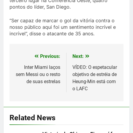
terceiro lugar na Conferência Oeste, quatro
pontos do líder, San Diego.
“Ser capaz de marcar o gol da vitória contra o
nosso público aqui foi um sentimento incrível e
incrível”, disse o atacante de 35 anos.
Previous:
Next:
Post
navigation
Inter Miami laços
VÍDEO: O espetacular
sem Messi ou o resto
objetivo de estréia de
de suas estrelas
Heung-Min está com
o LAFC
5
Histórico: a MLS baixa as
cortinas para a Copa do Mundo
Related News
SPORTS