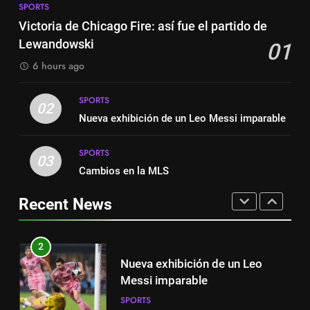
Leo Messi e hat-trick de Luis
SPORTS
Austin dispensa sua equipe
Suárez
Victoria de Chicago Fire: así fue el partido de
SPORTS
espanhola
Lewandowski
01
SPORTS
8
6 hours ago
Austin dispensa sua equipe
1
espanhola
SPORTS
Victoria de Chicago Fire: así fue
02
SPORTS
Nueva exhibición de un Leo Messi imparable
el partido de Lewandowski
SPORTS
SPORTS
1
03
Cambios en la MLS
Victoria de Chicago Fire: así fue
2
el partido de Lewandowski
Nueva exhibición de un Leo
Recent News
SPORTS
Messi imparable
SPORTS
2
Nueva exhibición de un Leo
3
Messi imparable
Cambios en la MLS
SPORTS