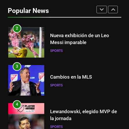
el partido de Lewandowski
Popular News
SPORTS
2
Nueva exhibición de un Leo
Messi imparable
SPORTS
3
Cambios en la MLS
SPORTS
4
Lewandowski, elegido MVP de
la jornada
SPORTS