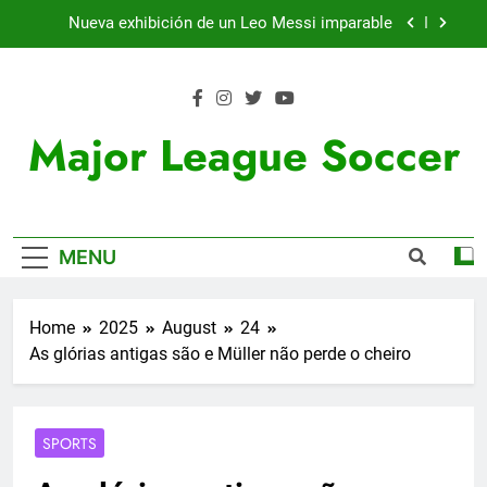
Skip
Nueva exhibición de un Leo Messi imparable
to
content
Cambios en la MLS
Lewandowski, elegido MVP de la jornada
Major League Soccer
Victoria de Chicago Fire: así fue el partido de
Lewandowski
Nueva exhibición de un Leo Messi imparable
MENU
Cambios en la MLS
Lewandowski, elegido MVP de la jornada
Home
2025
August
24
As glórias antigas são e Müller não perde o cheiro
SPORTS