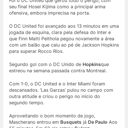
Foi o DC United que gerou todo o perigo, com
seu final Hosei Kijima como a principal arma
ofensiva, embora imprecisa na porta.
O DC United foi avançado aos 13 minutos em uma
jogada de esquina, clara pela defesa do Inter e
que Finn Matti Pelthola pegou novamente a área
com um balão que caiu ao pé de Jackson Hopkins
para superar Rocco Ríos.
Segundo gol com o DC Unido de
Hopkins
que
estreou na semana passada contra Montreal.
Com 1-0, o DC United e o Inter Miami foram
descansados. ‘Las Garzas’ pulou no campo com
outra atitude e criou o perigo no início do
segundo tempo.
Aproveitando o bom momento de jogo,
Mascherano entrou em
Busquets
já
De Paulo
Aos