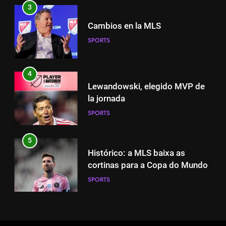
3
4
Cambios en la MLS
Lewandowski, elegido MVP de
SPORTS
la jornada
SPORTS
4
Lewandowski, elegido MVP de
5
la jornada
Histórico: a MLS baixa as
SPORTS
cortinas para a Copa do Mundo
SPORTS
5
Histórico: a MLS baixa as
6
cortinas para a Copa do Mundo
A lesão sofrida por Leo Messi já
SPORTS
é conhecida
SPORTS
6
A lesão sofrida por Leo Messi já
7