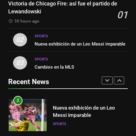
Suárez
Victoria de Chicago Fire: así fue el partido de
SPORTS
espanhola
Lewandowski
01
SPORTS
8
10 hours ago
Austin dispensa sua equipe
1
espanhola
SPORTS
Victoria de Chicago Fire: así fue
02
SPORTS
Nueva exhibición de un Leo Messi imparable
el partido de Lewandowski
SPORTS
SPORTS
1
03
Cambios en la MLS
Victoria de Chicago Fire: así fue
2
el partido de Lewandowski
Nueva exhibición de un Leo
Recent News
SPORTS
Messi imparable
SPORTS
2
Nueva exhibición de un Leo
3
Messi imparable
Cambios en la MLS
SPORTS
SPORTS