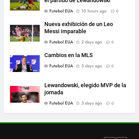
el partido de Lewandowski
A lesão sofrida por Leo Messi já
Futebol EUA
10 hours ago
0
é conhecida
SPORTS
Nueva exhibición de un Leo
Messi imparable
7
Futebol EUA
2 days ago
0
Exibição: duas assistências de
Leo Messi e hat-trick de Luis
Cambios en la MLS
Suárez
SPORTS
Futebol EUA
3 days ago
0
8
Lewandowski, elegido MVP de la
Austin dispensa sua equipe
jornada
espanhola
Futebol EUA
3 days ago
0
SPORTS
1
Victoria de Chicago Fire: así fue
el partido de Lewandowski