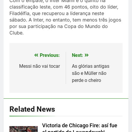
Com o empate, o Inter Miami é o quinto na
classificação leste, com 46 pontos, oito do líder,
Filadélfia, que recuperou a liderança neste
sábado. A Inter, no entanto, tem menos três jogos
por sua participação na Copa do Mundo do
Clube.
Previous:
Next:
Post
navigation
Messi não vai tocar
As glórias antigas
são e Müller não
perde o cheiro
5
Histórico: a MLS baixa as
cortinas para a Copa do Mundo
Related News
SPORTS
Victoria de Chicago Fire: así fue
6