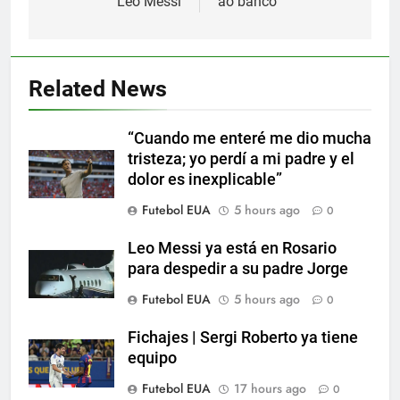
Leo Messi
ao banco
5
Nueva exhibición de un Leo
Related News
Messi imparable
SPORTS
“Cuando me enteré me dio mucha
tristeza; yo perdí a mi padre y el
6
dolor es inexplicable”
Cambios en la MLS
Futebol EUA
5 hours ago
0
SPORTS
Leo Messi ya está en Rosario
para despedir a su padre Jorge
7
Futebol EUA
5 hours ago
0
Lewandowski, elegido MVP de
la jornada
Fichajes | Sergi Roberto ya tiene
equipo
SPORTS
Futebol EUA
17 hours ago
0