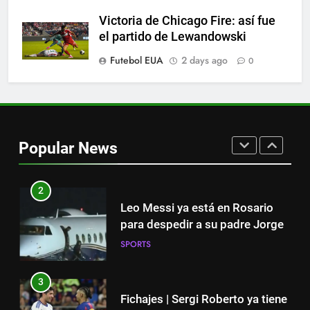
8
Victoria de Chicago Fire: así fue
Histórico: a MLS baixa as
el partido de Lewandowski
cortinas para a Copa do Mundo
Futebol EUA
2 days ago
0
SPORTS
1
“Cuando me enteré me dio
mucha tristeza; yo perdí a mi
Popular News
padre y el dolor es inexplicable”
SPORTS
2
Leo Messi ya está en Rosario
para despedir a su padre Jorge
SPORTS
3
Fichajes | Sergi Roberto ya tiene