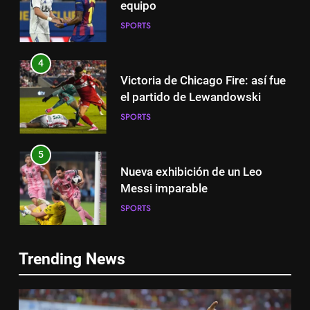
equipo
SPORTS
4
Victoria de Chicago Fire: así fue
el partido de Lewandowski
SPORTS
5
Nueva exhibición de un Leo
Messi imparable
SPORTS
5
6
Trending News
Nueva exhibición de un Leo
Cambios en la MLS
Messi imparable
SPORTS
SPORTS