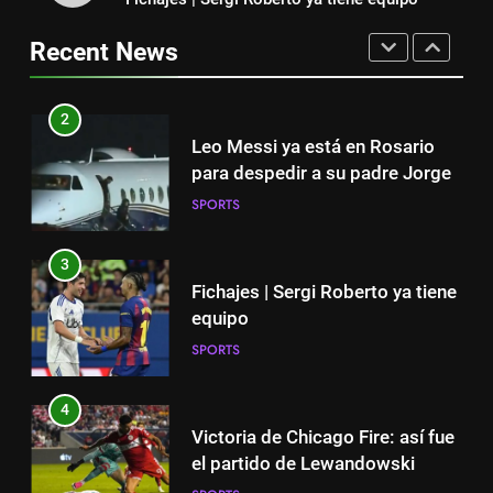
“Cuando me enteré me dio
Leo Messi ya está en Rosario
mucha tristeza; yo perdí a mi
para despedir a su padre Jorge
Recent News
padre y el dolor es inexplicable”
SPORTS
SPORTS
2
3
Leo Messi ya está en Rosario
Fichajes | Sergi Roberto ya tiene
para despedir a su padre Jorge
equipo
SPORTS
SPORTS
3
4
Fichajes | Sergi Roberto ya tiene
Victoria de Chicago Fire: así fue
equipo
el partido de Lewandowski
SPORTS
SPORTS
4
5
Victoria de Chicago Fire: así fue
Nueva exhibición de un Leo
el partido de Lewandowski
Messi imparable