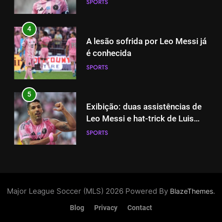
SPORTS
é conhecida
SPORTS
4
A lesão sofrida por Leo Messi já
5
é conhecida
Exibição: duas assistências de
SPORTS
Leo Messi e hat-trick de Luis
Suárez
SPORTS
5
Exibição: duas assistências de
6
Leo Messi e hat-trick de Luis
Austin dispensa sua equipe
Suárez
SPORTS
espanhola
SPORTS
6
Austin dispensa sua equipe
7
espanhola
A incrível raiva de Messi com os
Major League Soccer (MLS) 2026 Powered By
.
BlazeThemes
SPORTS
torcedores do Inter Miami
Blog
Privacy
Contact
SPORTS