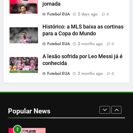
jornada
7
Futebol EUA
2 days ago
0
A incrível raiva de Messi com os
torcedores do Inter Miami
Histórico: a MLS baixa as cortinas
para a Copa do Mundo
SPORTS
Futebol EUA
2 months ago
0
8
A lesão sofrida por Leo Messi já é
2-0: Messi, como sempre
conhecida
SPORTS
Futebol EUA
2 months ago
0
1
Cambios en la MLS
Popular News
SPORTS
2