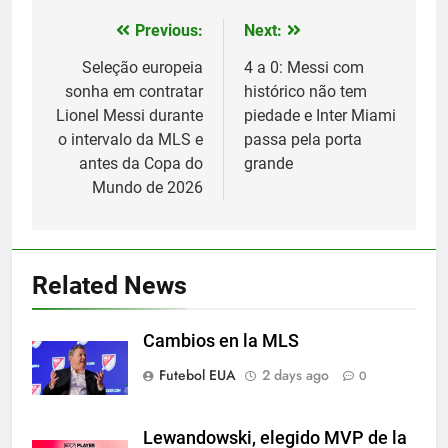
Previous:
Next:
Post
navigation
Seleção europeia
4 a 0: Messi com
sonha em contratar
histórico não tem
Lionel Messi durante
piedade e Inter Miami
o intervalo da MLS e
passa pela porta
antes da Copa do
grande
Mundo de 2026
5
Exibição: duas assistências de
Leo Messi e hat-trick de Luis
Related News
Suárez
SPORTS
Cambios en la MLS
6
Futebol EUA
2 days ago
0
Austin dispensa sua equipe
espanhola
SPORTS
Lewandowski, elegido MVP de la