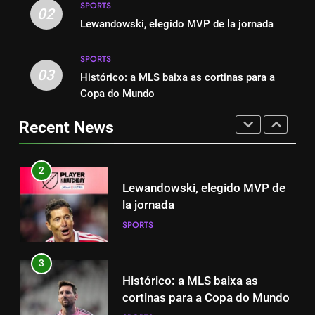
SPORTS
2-0: Messi, como sempre
1
02
Lewandowski, elegido MVP de la jornada
SPORTS
Cambios en la MLS
SPORTS
SPORTS
03
Histórico: a MLS baixa as cortinas para a
1
Copa do Mundo
Cambios en la MLS
2
Lewandowski, elegido MVP de
Recent News
SPORTS
la jornada
SPORTS
2
Lewandowski, elegido MVP de
3
la jornada
Histórico: a MLS baixa as
SPORTS
cortinas para a Copa do Mundo
SPORTS
3
Histórico: a MLS baixa as
4
cortinas para a Copa do Mundo
A lesão sofrida por Leo Messi já